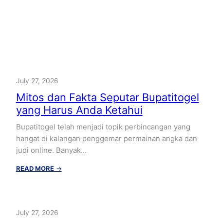
July 27, 2026
Mitos dan Fakta Seputar Bupatitogel
yang Harus Anda Ketahui
Bupatitogel telah menjadi topik perbincangan yang
hangat di kalangan penggemar permainan angka dan
judi online. Banyak…
:
READ MORE
→
Mitos
dan
Fakta
Seputar
July 27, 2026
Bupatitogel