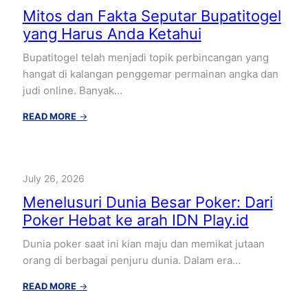
yang
Mitos dan Fakta Seputar Bupatitogel
Harus
yang Harus Anda Ketahui
Anda
Ketahui
Bupatitogel telah menjadi topik perbincangan yang
hangat di kalangan penggemar permainan angka dan
judi online. Banyak…
:
READ MORE
→
Mitos
dan
Fakta
Seputar
July 26, 2026
Bupatitogel
yang
Menelusuri Dunia Besar Poker: Dari
Harus
Poker Hebat ke arah IDN Play.id
Anda
Ketahui
Dunia poker saat ini kian maju dan memikat jutaan
orang di berbagai penjuru dunia. Dalam era…
:
READ MORE
→
Menelusuri