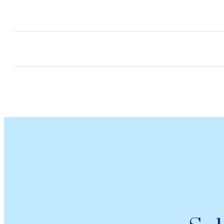
Keajaiban
Kuda
Slot:
Cara
Menang
Besar