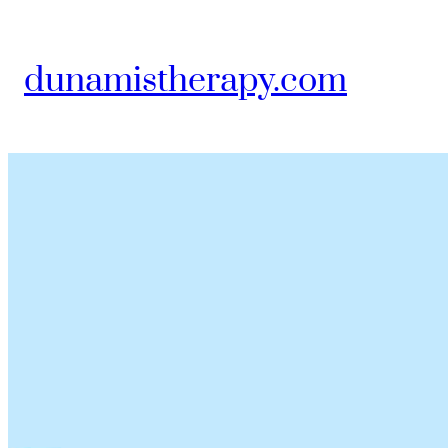
Skip
to
dunamistherapy.com
content