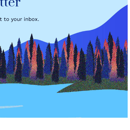
tter
t to your inbox.