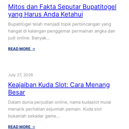
Iontogel
Mitos dan Fakta Seputar Bupatitogel
yang Harus Anda Ketahui
Bupatitogel telah menjadi topik perbincangan yang
hangat di kalangan penggemar permainan angka dan
judi online. Banyak…
:
READ MORE
→
Mitos
dan
Fakta
Seputar
July 27, 2026
Bupatitogel
yang
Keajaiban Kuda Slot: Cara Menang
Harus
Besar
Anda
Ketahui
Dalam dunia perjudian online, nama kudaslot mulai
menarik perhatian sejumlah pemain. Kuda slot
bukanlah sekadar game…
:
READ MORE
→