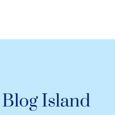
Blog Island