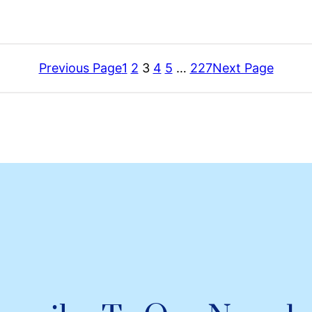
Dunia
Besar
Poker:
Dari
Poker
Previous Page
1
2
3
4
5
…
227
Next Page
Hebat
ke
arah
IDN
Play.id