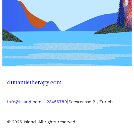
dunamistherapy.com
|
|
info@Island.com
+123456789
Seesreasse 21, Zurich
© 2026 Island. All rights reserved.