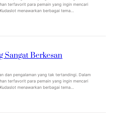
ilihan terfavorit para pemain yang ingin mencari
. Kudaslot menawarkan berbagai tema…
g Sangat Berkesan
n dan pengalaman yang tak tertandingi. Dalam
ilihan terfavorit para pemain yang ingin mencari
. Kudaslot menawarkan berbagai tema…