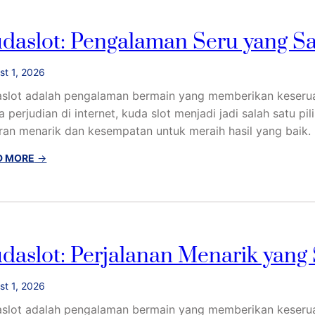
r
a
m
i
n
a
r
P
daslot: Pengalaman Seru yang S
i
d
o
n
i
k
a
st 1, 2026
D
e
n
u
slot adalah pengalaman bermain yang memberikan keserua
r
K
n
O
a perjudian di internet, kuda slot menjadi jadi salah satu p
u
i
n
d
ran menarik dan kesempatan untuk meraih hasil yang baik
a
l
a
P
:
D MORE
→
i
s
k
K
n
l
v
u
e
o
d
d
t
a
a
:
n
s
P
P
daslot: Perjalanan Menarik yang
l
e
o
o
t
k
t
u
st 1, 2026
e
:
a
slot adalah pengalaman bermain yang memberikan keserua
r
P
l