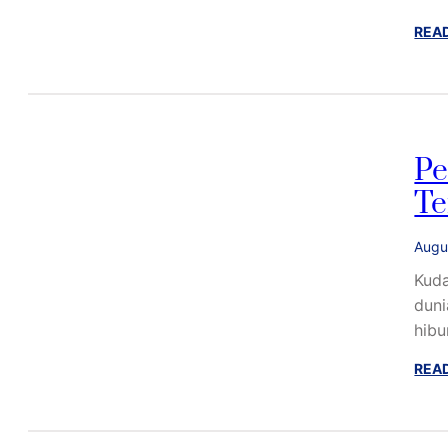
REA
Pe
Te
Augu
Kuda
duni
hibu
REA