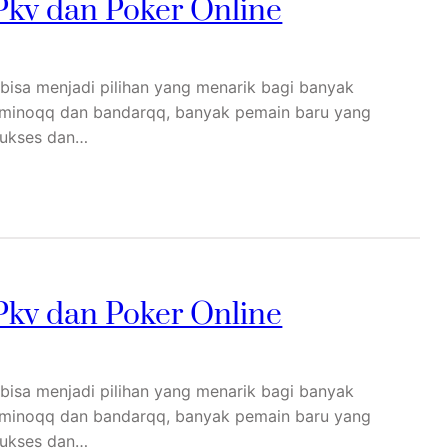
 Pkv dan Poker Online
 bisa menjadi pilihan yang menarik bagi banyak
ominoqq dan bandarqq, banyak pemain baru yang
 sukses dan…
 Pkv dan Poker Online
 bisa menjadi pilihan yang menarik bagi banyak
ominoqq dan bandarqq, banyak pemain baru yang
 sukses dan…