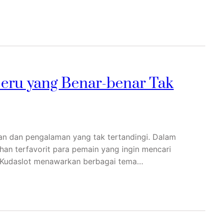
Seru yang Benar-benar Tak
n dan pengalaman yang tak tertandingi. Dalam
ilihan terfavorit para pemain yang ingin mencari
. Kudaslot menawarkan berbagai tema…