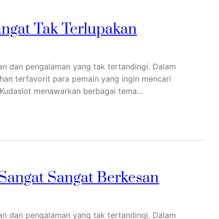
angat Tak Terlupakan
n dan pengalaman yang tak tertandingi. Dalam
ilihan terfavorit para pemain yang ingin mencari
. Kudaslot menawarkan berbagai tema…
 Sangat Sangat Berkesan
n dan pengalaman yang tak tertandingi. Dalam