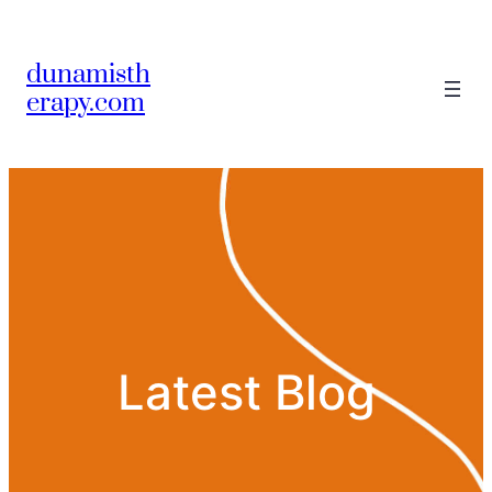
Skip
to
dunamisth
content
erapy.com
Latest Blog