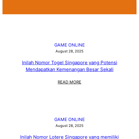
GAME ONLINE
August 28, 2025
Inilah Nomor Togel Singapore yang Potensi
Mendapatkan Kemenangan Besar Sekali
:
READ MORE
INILAH
NOMOR
TOGEL
SINGAPORE
YANG
POTENSI
GAME ONLINE
MENDAPATKAN
August 28, 2025
KEMENANGAN
Inilah Nomor Lotere Singapore yang memiliki
BESAR