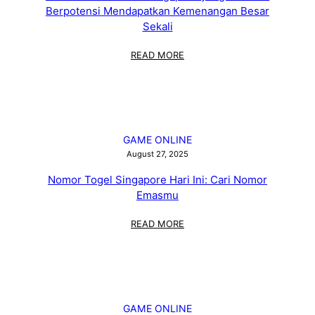
Berpotensi Mendapatkan Kemenangan Besar
SEKALI
Sekali
:
READ MORE
INILAH
NOMOR
LOTERE
SINGAPORE
YANG
MEMILIKI
GAME ONLINE
BERPOTENSI
August 27, 2025
MENDAPATKAN
Nomor Togel Singapore Hari Ini: Cari Nomor
KEMENANGAN
Emasmu
BESAR
SEKALI
:
READ MORE
NOMOR
TOGEL
SINGAPORE
HARI
INI:
CARI
GAME ONLINE