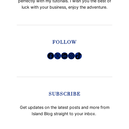
perfectly with my tutorials. I wish you the best of
t
r
luck with your business, enjoy the adventure.
B
i
e
k
r
y
k
a
e
n
s
g
FOLLOW
a
S
n
a
Facebook
X
LinkedIn
Instagram
TikTok
n
g
a
t
B
e
SUBSCRIBE
r
k
Get updates on the latest posts and more from
e
Island Blog straight to your inbox.
s
a
n