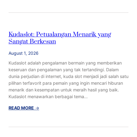
n
n
u
g
S
d
B
e
a
e
r
s
Kudaslot: Petualangan Menarik yang
n
u
l
Sangat Berkesan
a
y
o
r
a
t
August 1, 2026
-
n
:
b
g
P
Kudaslot adalah pengalaman bermain yang memberikan
e
S
e
keseruan dan pengalaman yang tak tertandingi. Dalam
n
a
r
dunia perjudian di internet, kuda slot menjadi jadi salah satu
a
n
j
pilihan terfavorit para pemain yang ingin mencari hiburan
r
g
a
menarik dan kesempatan untuk meraih hasil yang baik.
T
a
l
Kudaslot menawarkan berbagai tema…
a
t
a
k
T
n
:
READ MORE
→
T
a
a
K
e
k
n
u
r
T
M
d
l
e
e
a