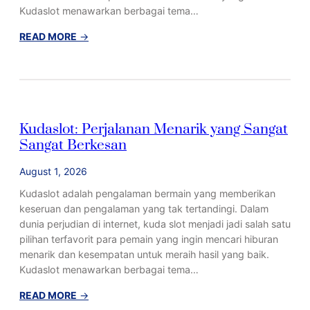
d
l
Kudaslot menawarkan berbagai tema…
a
o
n
t
:
READ MORE
→
P
:
K
o
P
u
k
e
d
e
t
a
r
u
s
Kudaslot: Perjalanan Menarik yang Sangat
O
a
l
Sangat Berkesan
n
l
o
l
a
t
August 1, 2026
i
n
:
n
g
P
Kudaslot adalah pengalaman bermain yang memberikan
e
a
e
keseruan dan pengalaman yang tak tertandingi. Dalam
n
n
dunia perjudian di internet, kuda slot menjadi jadi salah satu
S
g
pilihan terfavorit para pemain yang ingin mencari hiburan
e
a
menarik dan kesempatan untuk meraih hasil yang baik.
r
l
Kudaslot menawarkan berbagai tema…
u
a
y
m
:
READ MORE
→
a
a
K