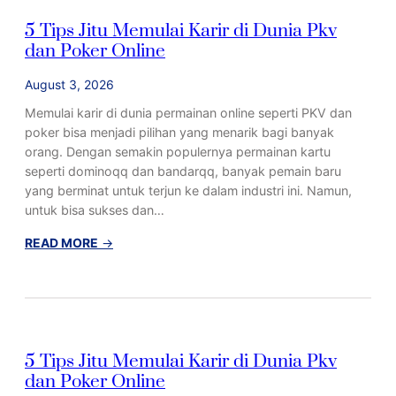
s
5 Tips Jitu Memulai Karir di Dunia Pkv
J
dan Poker Online
i
t
August 3, 2026
u
M
Memulai karir di dunia permainan online seperti PKV dan
e
poker bisa menjadi pilihan yang menarik bagi banyak
m
orang. Dengan semakin populernya permainan kartu
u
seperti dominoqq dan bandarqq, banyak pemain baru
l
yang berminat untuk terjun ke dalam industri ini. Namun,
a
untuk bisa sukses dan…
i
K
:
READ MORE
→
a
5
r
T
i
i
r
p
d
s
5 Tips Jitu Memulai Karir di Dunia Pkv
i
J
dan Poker Online
D
i