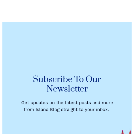
Subscribe To Our
Newsletter
Get updates on the latest posts and more
from Island Blog straight to your inbox.