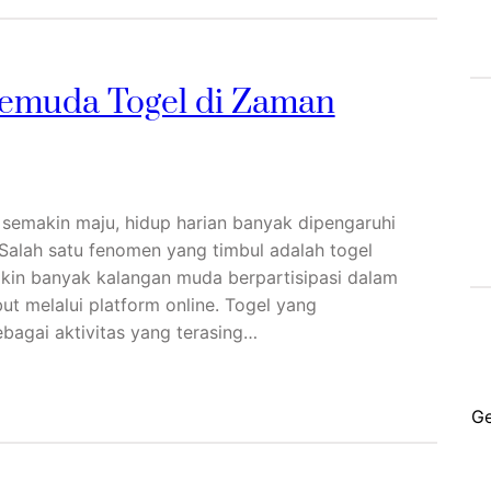
emuda Togel di Zaman
 semakin maju, hidup harian banyak dipengaruhi
. Salah satu fenomen yang timbul adalah togel
in banyak kalangan muda berpartisipasi dalam
ut melalui platform online. Togel yang
agai aktivitas yang terasing…
Ge