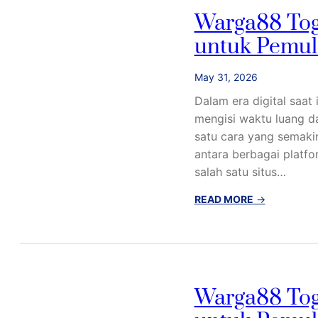
m
i
Warga88 Tog
e
Z
n
untuk Pemul
a
a
m
P
a
May 31, 2026
e
n
m
Dalam era digital saat
D
u
mengisi waktu luang d
a
d
r
satu cara yang semakin
a
i
antara berbagai platf
T
n
salah satu situs…
o
g
g
:
READ MORE
→
e
W
l
a
d
r
i
g
Z
a
a
Warga88 Tog
8
m
8
a