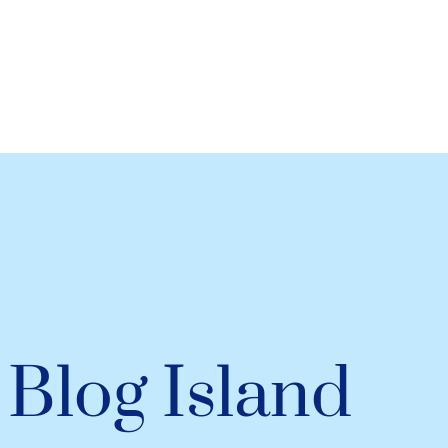
Blog Island