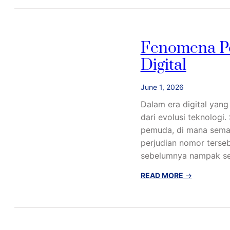
j
a
d
Fenomena P
i
a
Digital
n
A
June 1, 2026
n
a
Dalam era digital yang
k
dari evolusi teknologi
M
pemuda, di mana semak
u
perjudian nomor terseb
d
sebelumnya nampak seb
a
T
:
READ MORE
→
o
F
g
e
e
n
l
o
d