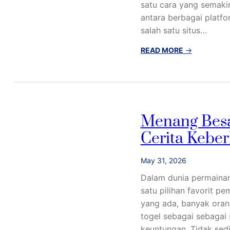
u
satu cara yang semakin
P
k
antara berbagai platf
a
P
salah satu situs…
n
e
d
m
:
READ MORE
→
u
u
W
a
l
a
n
a
r
L
g
e
a
n
Menang Besa
8
g
8
Cerita Keber
k
T
a
o
p
May 31, 2026
g
u
e
Dalam dunia permainan
n
l
satu pilihan favorit p
t
:
u
yang ada, banyak oran
P
k
togel sebagai sebagai 
a
P
keuntungan. Tidak sed