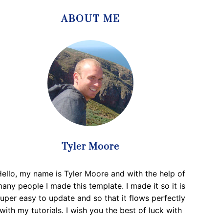
ABOUT ME
Tyler Moore
ello, my name is Tyler Moore and with the help of
any people I made this template. I made it so it is
uper easy to update and so that it flows perfectly
with my tutorials. I wish you the best of luck with