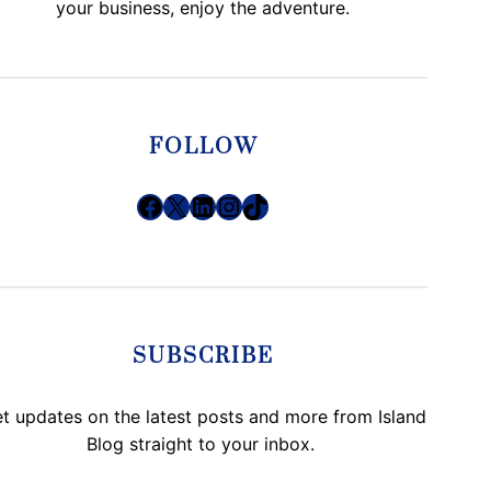
your business, enjoy the adventure.
FOLLOW
Facebook
X
LinkedIn
Instagram
TikTok
SUBSCRIBE
t updates on the latest posts and more from Island
Blog straight to your inbox.