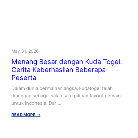
May 31, 2026
Menang Besar dengan Kuda Togel:
Cerita Keberhasilan Beberapa
Peserta
Dalam dunia permainan angka, kudatogel telah
dianggap sebagai salah satu pilihan favorit pemain
untuk Indonesia. Dari…
:
READ MORE
→
Menang
Besar
dengan