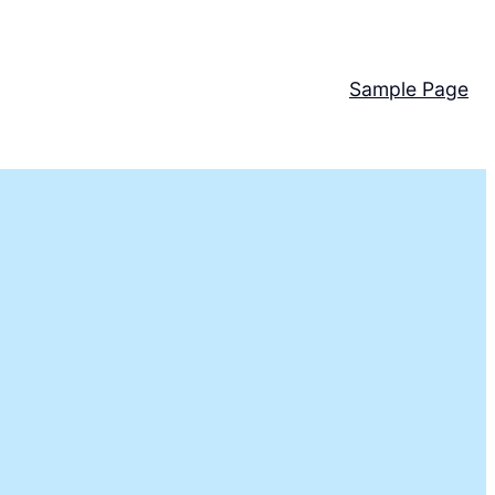
Sample Page