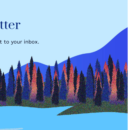
tter
t to your inbox.