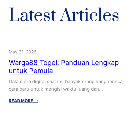
Latest Articles
May 31, 2026
Warga88 Togel: Panduan Lengkap
untuk Pemula
Dalam era digital saat ini, banyak orang yang mencari
cara baru untuk mengisi waktu luang dan…
:
READ MORE
→
Warga88
Togel:
Panduan
Lengkap
untuk
Pemula