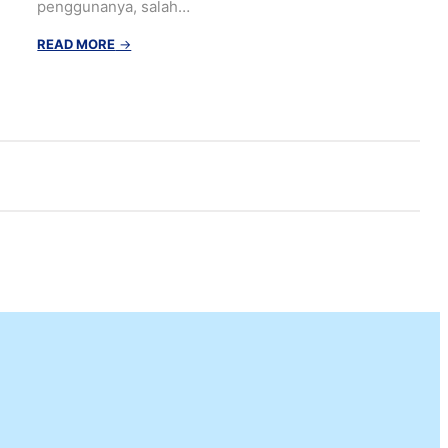
penggunanya, salah…
:
READ MORE
→
Tips
dan
Trik
Memaksimalkan
Pengalaman
di
Wargatoto