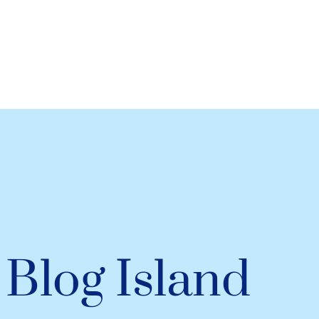
Blog Island