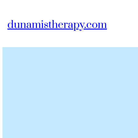
Skip
to
dunamistherapy.com
content