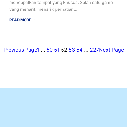
mendapatkan tempat yang khusus. Salah satu game
yang menarik menarik perhatian…
:
READ MORE
→
Pony
Togel
di
dalam
Kebudayaan:
Previous Page
1
…
50
51
52
53
54
…
227
Next Page
Lebih
lagi
dari
sekadar
Sekadar
Game