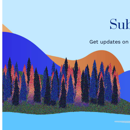
Sub
Get updates on 