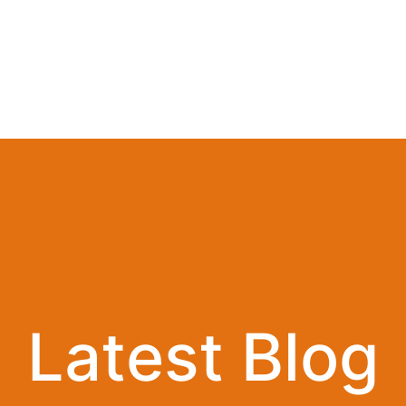
Latest Blog