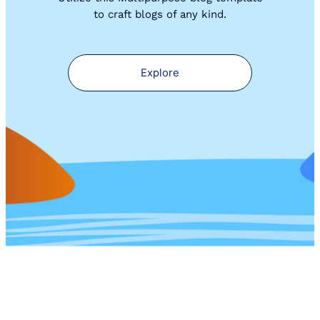
to craft blogs of any kind.
Explore