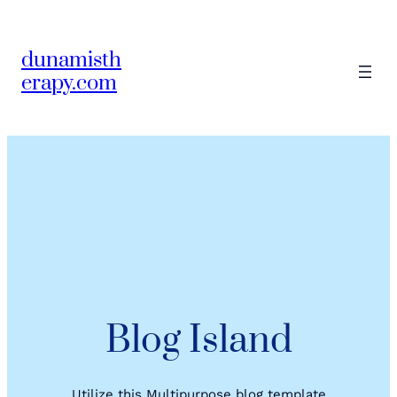
Skip
to
dunamisth
content
erapy.com
Blog Island
Utilize this Multipurpose blog template