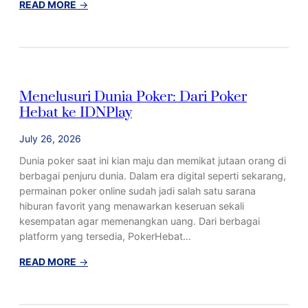
t
:
READ MORE
→
r
h
:
M
u
C
e
i
a
n
r
e
a
l
Menelusuri Dunia Poker: Dari Poker
M
u
Hebat ke IDNPlay
e
s
n
u
July 26, 2026
a
r
n
i
Dunia poker saat ini kian maju dan memikat jutaan orang di
g
D
berbagai penjuru dunia. Dalam era digital seperti sekarang,
B
u
permainan poker online sudah jadi salah satu sarana
e
n
hiburan favorit yang menawarkan keseruan sekali
s
i
kesempatan agar memenangkan uang. Dari berbagai
a
a
platform yang tersedia, PokerHebat…
r
B
e
:
READ MORE
→
s
M
a
e
r
n