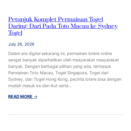
P
e
o
l
Petunjuk Komplet Permainan Togel
k
u
Daring: Dari Pada Toto Macau ke Sydney
e
s
r
u
Togel
:
r
July 26, 2026
D
i
a
D
Dalam era digital sekarang ini, permainan lotere online
r
u
sangat banyak diperhatikan oleh masyarakat masyarakat
i
n
banyak. Dengan berbagai pilihan yang ada, termasuk
P
i
Permainan Toto Macau, Togel Singapura, Togel dari
o
a
Sydney, dan Togel Hong Kong, pecinta lotere bisa dengan
k
P
mudah masuk ke dan ikut serta…
e
o
r
k
:
READ MORE
→
H
e
P
e
r
e
b
:
t
a
D
u
t
a
n