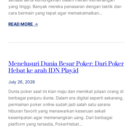
a
e
g
yang tinggi. Banyak mereka penasaran dengan taktik dan
S
t
e
cara bermain yang tepat agar memaksimalkan…
l
a
l
:
READ MORE
→
o
h
y
K
t
u
a
e
:
i
n
a
C
g
j
a
H
a
r
a
Menelusuri Dunia Besar Poker: Dari Poker
i
a
r
Hebat ke arah IDN Play.id
b
M
u
a
e
s
July 26, 2026
n
n
A
K
a
n
Dunia poker saat ini kian maju dan memikat jutaan orang di
u
n
d
berbagai penjuru dunia. Dalam era digital seperti sekarang,
d
g
a
permainan poker online sudah jadi salah satu sarana
a
B
K
hiburan favorit yang menawarkan keseruan sekali
S
e
e
kesempatan agar memenangkan uang. Dari berbagai
l
s
t
platform yang tersedia, PokerHebat…
o
a
a