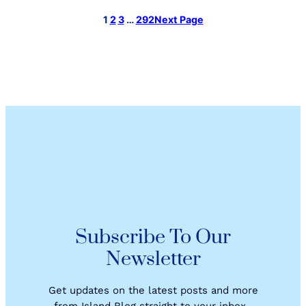
u
r
n
s
1
2
3
…
292
Next Page
p
l
a
l
a
u
r
o
k
p
i
t
a
a
k
:
n
k
y
P
a
a
e
n
n
t
g
u
S
a
a
l
n
a
g
n
a
g
t
a
Subscribe To Our
S
n
a
M
Newsletter
n
e
g
n
Get updates on the latest posts and more
a
a
from Island Blog straight to your inbox.