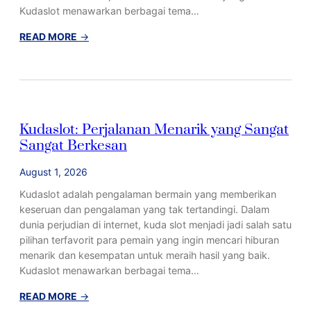
d
l
Kudaslot menawarkan berbagai tema…
a
o
n
t
:
READ MORE
→
P
:
K
o
P
u
k
e
d
e
t
a
r
u
s
Kudaslot: Perjalanan Menarik yang Sangat
O
a
l
Sangat Berkesan
n
l
o
l
a
t
August 1, 2026
i
n
:
n
g
P
Kudaslot adalah pengalaman bermain yang memberikan
e
a
e
keseruan dan pengalaman yang tak tertandingi. Dalam
n
n
dunia perjudian di internet, kuda slot menjadi jadi salah satu
S
g
pilihan terfavorit para pemain yang ingin mencari hiburan
e
a
menarik dan kesempatan untuk meraih hasil yang baik.
r
l
Kudaslot menawarkan berbagai tema…
u
a
y
m
:
READ MORE
→
a
a
K