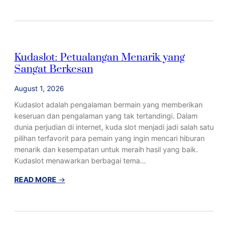
n
n
u
g
S
d
B
e
a
e
r
s
Kudaslot: Petualangan Menarik yang
n
u
l
Sangat Berkesan
a
y
o
r
a
t
August 1, 2026
-
n
:
b
g
P
Kudaslot adalah pengalaman bermain yang memberikan
e
S
e
keseruan dan pengalaman yang tak tertandingi. Dalam
n
a
r
dunia perjudian di internet, kuda slot menjadi jadi salah satu
a
n
j
pilihan terfavorit para pemain yang ingin mencari hiburan
r
g
a
menarik dan kesempatan untuk meraih hasil yang baik.
T
a
l
Kudaslot menawarkan berbagai tema…
a
t
a
k
T
n
:
READ MORE
→
T
a
a
K
e
k
n
u
r
T
M
d
l
e
e
a