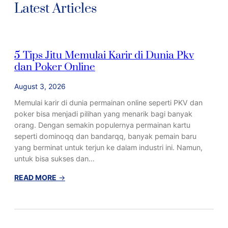
Latest Articles
5 Tips Jitu Memulai Karir di Dunia Pkv
dan Poker Online
August 3, 2026
Memulai karir di dunia permainan online seperti PKV dan
poker bisa menjadi pilihan yang menarik bagi banyak
orang. Dengan semakin populernya permainan kartu
seperti dominoqq dan bandarqq, banyak pemain baru
yang berminat untuk terjun ke dalam industri ini. Namun,
untuk bisa sukses dan…
:
READ MORE
→
5
T
i
p