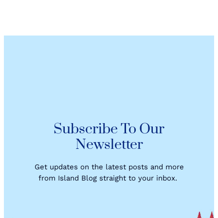
Subscribe To Our
Newsletter
Get updates on the latest posts and more
from Island Blog straight to your inbox.