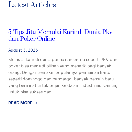
Latest Articles
5 Tips Jitu Memulai Karir di Dunia Pkv
dan Poker Online
August 3, 2026
Memulai karir di dunia permainan online seperti PKV dan
poker bisa menjadi pilihan yang menarik bagi banyak
orang. Dengan semakin populernya permainan kartu
seperti dominoqq dan bandarqq, banyak pemain baru
yang berminat untuk terjun ke dalam industri ini. Namun,
untuk bisa sukses dan…
:
READ MORE
→
5
T
i
p