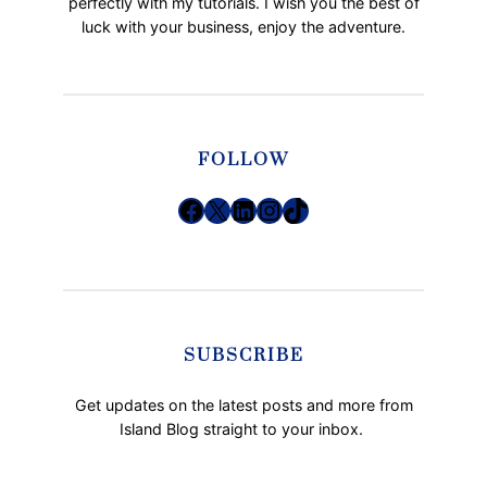
perfectly with my tutorials. I wish you the best of
t
r
luck with your business, enjoy the adventure.
B
i
e
k
r
y
k
a
e
n
s
g
FOLLOW
a
S
n
a
Facebook
X
LinkedIn
Instagram
TikTok
n
g
a
t
B
e
SUBSCRIBE
r
k
Get updates on the latest posts and more from
e
Island Blog straight to your inbox.
s
a
n