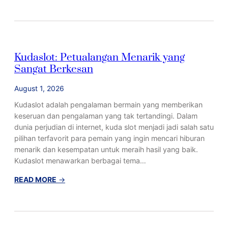
n
n
u
g
S
d
B
e
a
e
r
s
Kudaslot: Petualangan Menarik yang
n
u
l
Sangat Berkesan
a
y
o
r
a
t
August 1, 2026
-
n
:
b
g
P
Kudaslot adalah pengalaman bermain yang memberikan
e
S
e
keseruan dan pengalaman yang tak tertandingi. Dalam
n
a
r
dunia perjudian di internet, kuda slot menjadi jadi salah satu
a
n
j
pilihan terfavorit para pemain yang ingin mencari hiburan
r
g
a
menarik dan kesempatan untuk meraih hasil yang baik.
T
a
l
Kudaslot menawarkan berbagai tema…
a
t
a
k
T
n
:
READ MORE
→
T
a
a
K
e
k
n
u
r
T
M
d
l
e
e
a