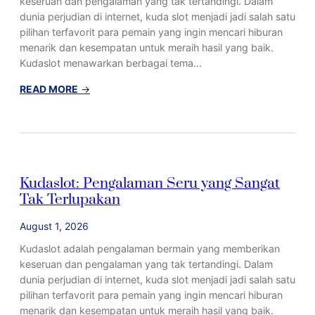
keseruan dan pengalaman yang tak tertandingi. Dalam
P
m
dunia perjudian di internet, kuda slot menjadi jadi salah satu
k
u
pilihan terfavorit para pemain yang ingin mencari hiburan
v
l
menarik dan kesempatan untuk meraih hasil yang baik.
d
a
Kudaslot menawarkan berbagai tema…
a
i
n
K
:
READ MORE
→
P
a
P
o
r
e
k
i
r
e
r
m
r
d
a
Kudaslot: Pengalaman Seru yang Sangat
O
i
i
Tak Terlupakan
n
D
n
l
u
a
August 1, 2026
i
n
n
n
i
K
Kudaslot adalah pengalaman bermain yang memberikan
e
a
u
keseruan dan pengalaman yang tak tertandingi. Dalam
P
d
dunia perjudian di internet, kuda slot menjadi jadi salah satu
k
a
pilihan terfavorit para pemain yang ingin mencari hiburan
v
s
menarik dan kesempatan untuk meraih hasil yang baik.