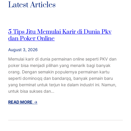
Latest Articles
5 Tips Jitu Memulai Karir di Dunia Pkv
dan Poker Online
August 3, 2026
Memulai karir di dunia permainan online seperti PKV dan
poker bisa menjadi pilihan yang menarik bagi banyak
orang. Dengan semakin populernya permainan kartu
seperti dominoqq dan bandarqq, banyak pemain baru
yang berminat untuk terjun ke dalam industri ini. Namun,
untuk bisa sukses dan…
:
READ MORE
→
5
T
i
p