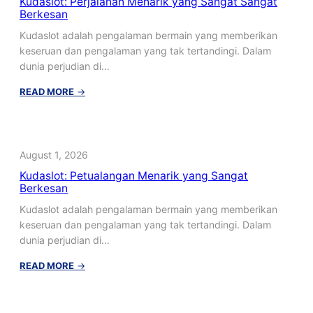
Kudaslot: Perjalanan Menarik yang Sangat Sangat
Tak
Berkesan
Terlupakan
Kudaslot adalah pengalaman bermain yang memberikan
keseruan dan pengalaman yang tak tertandingi. Dalam
dunia perjudian di…
:
READ MORE
→
Kudaslot:
Perjalanan
Menarik
yang
August 1, 2026
Sangat
Kudaslot: Petualangan Menarik yang Sangat
Sangat
Berkesan
Berkesan
Kudaslot adalah pengalaman bermain yang memberikan
keseruan dan pengalaman yang tak tertandingi. Dalam
dunia perjudian di…
:
READ MORE
→
Kudaslot:
Petualangan
Menarik