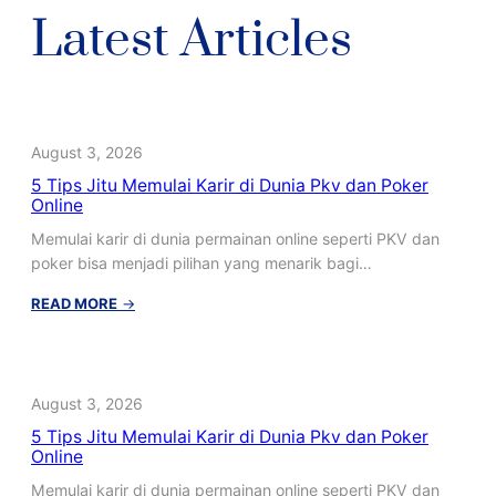
Latest Articles
August 3, 2026
5 Tips Jitu Memulai Karir di Dunia Pkv dan Poker
Online
Memulai karir di dunia permainan online seperti PKV dan
poker bisa menjadi pilihan yang menarik bagi…
:
READ MORE
→
5
Tips
Jitu
Memulai
August 3, 2026
Karir
5 Tips Jitu Memulai Karir di Dunia Pkv dan Poker
di
Online
Dunia
Pkv
Memulai karir di dunia permainan online seperti PKV dan