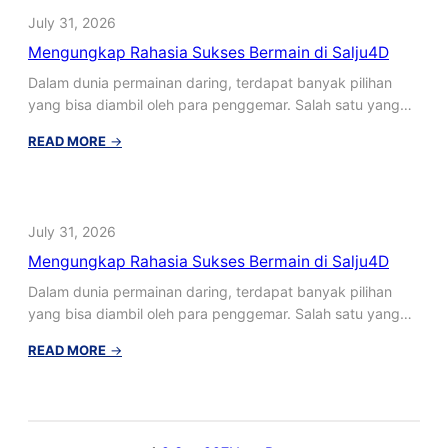
yang
July 31, 2026
Sangat
Mengungkap Rahasia Sukses Bermain di Salju4D
Berkesan
Dalam dunia permainan daring, terdapat banyak pilihan
yang bisa diambil oleh para penggemar. Salah satu yang…
:
READ MORE
→
Mengungkap
Rahasia
Sukses
Bermain
July 31, 2026
di
Mengungkap Rahasia Sukses Bermain di Salju4D
Salju4D
Dalam dunia permainan daring, terdapat banyak pilihan
yang bisa diambil oleh para penggemar. Salah satu yang…
:
READ MORE
→
Mengungkap
Rahasia
Sukses
Bermain