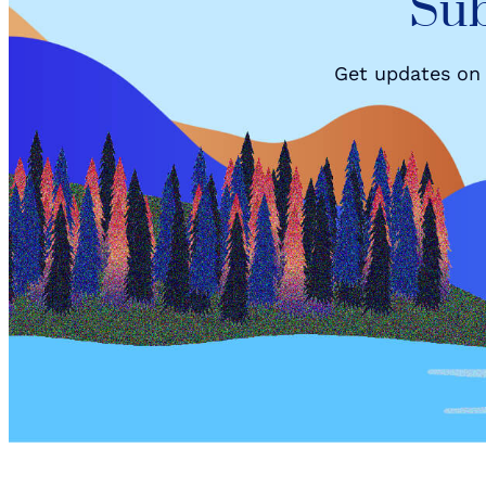
Sub
Get updates on 