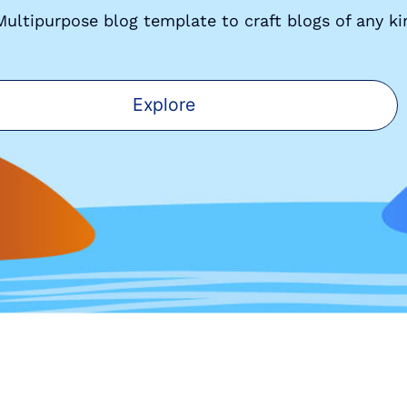
 Multipurpose blog template to craft blogs of any ki
Explore