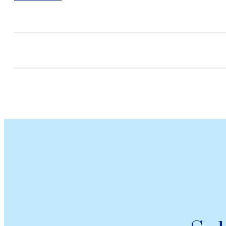
Kudaslot:
Petualangan
Menarik
yang
Sangat
Berkesan