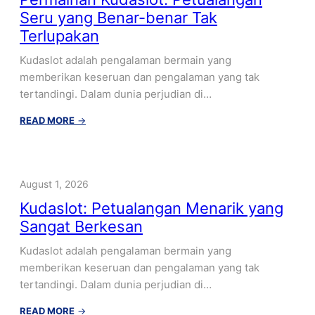
Dunia
Seru yang Benar-benar Tak
Pkv
Terlupakan
dan
Poker
Kudaslot adalah pengalaman bermain yang
Online
memberikan keseruan dan pengalaman yang tak
tertandingi. Dalam dunia perjudian di…
:
READ MORE
→
Permainan
Kudaslot:
Petualangan
Seru
August 1, 2026
yang
Benar-
Kudaslot: Petualangan Menarik yang
benar
Sangat Berkesan
Tak
Terlupakan
Kudaslot adalah pengalaman bermain yang
memberikan keseruan dan pengalaman yang tak
tertandingi. Dalam dunia perjudian di…
:
READ MORE
→