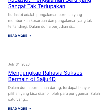
Dunia
Sangat Tak Terlupakan
Pkv
dan
Kudaslot adalah pengalaman bermain yang
Poker
memberikan keseruan dan pengalaman yang tak
Online
tertandingi. Dalam dunia perjudian di…
:
READ MORE
→
Kudaslot:
Pengalaman
Seru
yang
Sangat
July 31, 2026
Tak
Terlupakan
Mengungkap Rahasia Sukses
Bermain di Salju4D
Dalam dunia permainan daring, terdapat banyak
pilihan yang bisa diambil oleh para penggemar. Salah
satu yang…
:
READ MORE
→