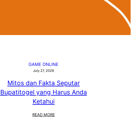
GAME ONLINE
July 27, 2026
Mitos dan Fakta Seputar
Bupatitogel yang Harus Anda
Ketahui
:
READ MORE
MITOS
DAN
FAKTA