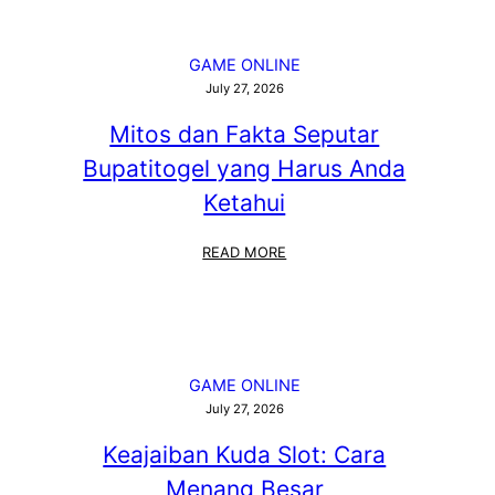
PLATFORM
IONTOGEL
GAME ONLINE
July 27, 2026
Mitos dan Fakta Seputar
Bupatitogel yang Harus Anda
Ketahui
:
READ MORE
MITOS
DAN
FAKTA
SEPUTAR
BUPATITOGEL
YANG
GAME ONLINE
HARUS
July 27, 2026
ANDA
Keajaiban Kuda Slot: Cara
KETAHUI
Menang Besar