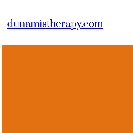
Skip
to
dunamistherapy.com
content