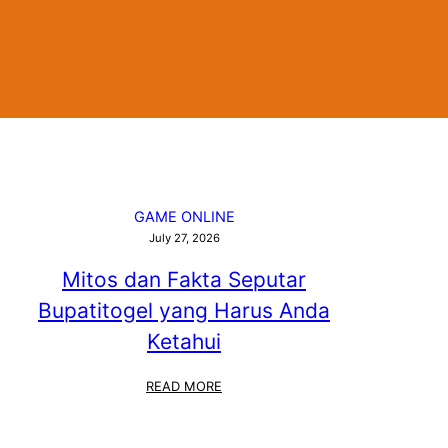
GAME ONLINE
July 27, 2026
Mitos dan Fakta Seputar
Bupatitogel yang Harus Anda
Ketahui
:
READ MORE
MITOS
DAN
FAKTA