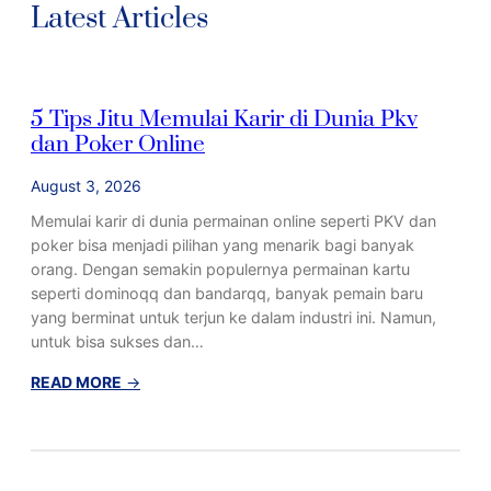
Latest Articles
5 Tips Jitu Memulai Karir di Dunia Pkv
dan Poker Online
August 3, 2026
Memulai karir di dunia permainan online seperti PKV dan
poker bisa menjadi pilihan yang menarik bagi banyak
orang. Dengan semakin populernya permainan kartu
seperti dominoqq dan bandarqq, banyak pemain baru
yang berminat untuk terjun ke dalam industri ini. Namun,
untuk bisa sukses dan…
:
READ MORE
→
5
T
i
p