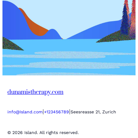
dunamistherapy.com
|
|
info@Island.com
+123456789
Seesreasse 21, Zurich
© 2026 Island. All rights reserved.