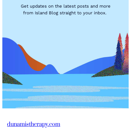
s
p
Get updates on the latest posts and more
A
a
from Island Blog straight to your inbox.
n
t
d
i
a
t
K
o
e
g
t
e
a
l
h
y
u
a
i
n
g
H
a
r
u
s
A
dunamistherapy.com
n
d