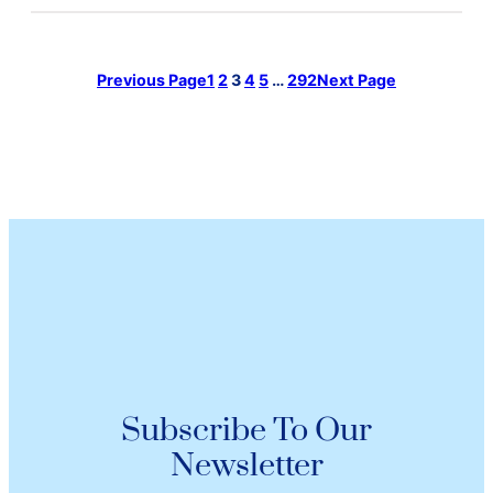
p
I
r
t
a
o
B
o
n
n
u
s
Previous Page
1
2
3
4
5
…
292
Next Page
B
t
p
d
a
o
a
a
r
g
t
n
u
e
i
F
l
t
a
o
k
g
t
e
a
l
S
y
e
a
p
n
u
g
t
H
a
Subscribe To Our
a
r
r
B
Newsletter
u
u