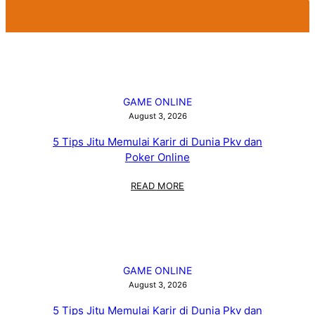
GAME ONLINE
August 3, 2026
5 Tips Jitu Memulai Karir di Dunia Pkv dan
Poker Online
:
READ MORE
5
TIPS
JITU
MEMULAI
KARIR
DI
GAME ONLINE
DUNIA
August 3, 2026
PKV
5 Tips Jitu Memulai Karir di Dunia Pkv dan
DAN