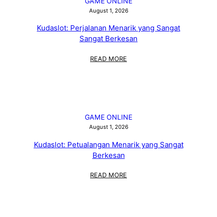
GAME ONLINE
TERLUPAKAN
August 1, 2026
Kudaslot: Perjalanan Menarik yang Sangat
Sangat Berkesan
:
READ MORE
KUDASLOT:
PERJALANAN
MENARIK
YANG
SANGAT
SANGAT
GAME ONLINE
BERKESAN
August 1, 2026
Kudaslot: Petualangan Menarik yang Sangat
Berkesan
:
READ MORE
KUDASLOT:
PETUALANGAN
MENARIK
YANG