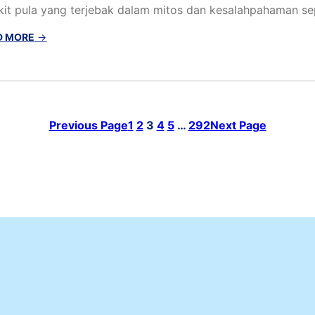
i
t
kit pula yang terjebak dalam mitos dan kesalahpahaman sepu
i
g
p
a
d
i
:
D MORE
→
a
S
i
u
M
n
e
p
n
i
P
p
l
t
t
e
u
a
u
o
m
t
t
k
s
u
a
f
P
Previous Page
1
2
3
4
5
…
292
Next Page
d
l
r
o
a
a
a
B
r
r
n
u
m
t
F
p
I
i
a
a
o
s
k
t
n
i
t
i
t
p
a
t
o
a
S
o
g
n
e
g
e
B
p
e
l
a
u
l
r
t