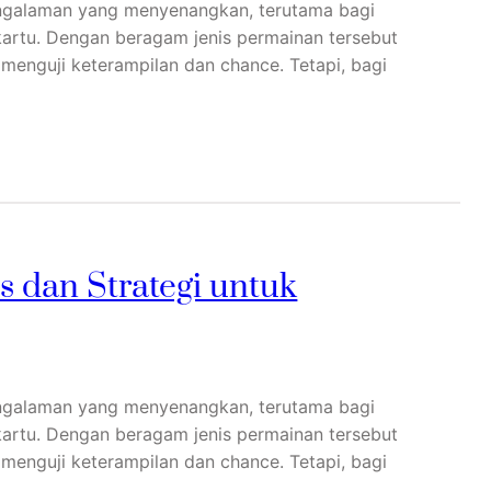
engalaman yang menyenangkan, terutama bagi
artu. Dengan beragam jenis permainan tersebut
menguji keterampilan dan chance. Tetapi, bagi
s dan Strategi untuk
engalaman yang menyenangkan, terutama bagi
artu. Dengan beragam jenis permainan tersebut
menguji keterampilan dan chance. Tetapi, bagi