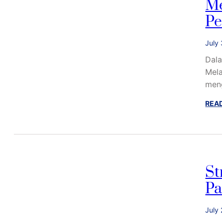
Me
P
July
Dala
Mela
meng
REA
St
Pa
July