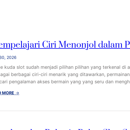
mpelajari Ciri Menonjol dalam 
 30, 2026
 kuda slot sudah menjadi pilihan pilihan yang terkenal di
agai berbagai ciri-ciri menarik yang ditawarkan, permain
ari pengalaman akses bermain yang yang seru dan menghi
:
D MORE
→
M
e
m
p
e