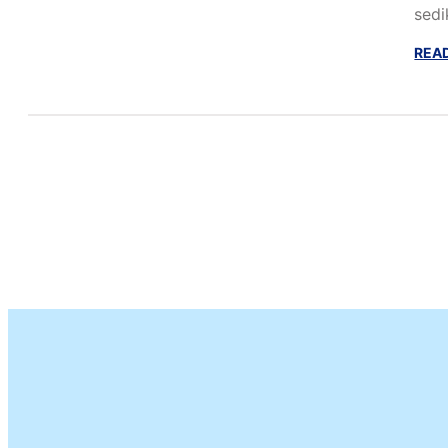
sedi
REA