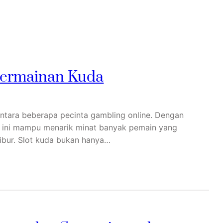
Permainan Kuda
 antara beberapa pecinta gambling online. Dengan
an ini mampu menarik minat banyak pemain yang
bur. Slot kuda bukan hanya…