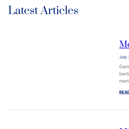
Latest Articles
Me
July
Game
berb
menc
REA