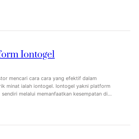
tform Iontogel
stor mencari cara cara yang efektif dalam
k minat ialah iontogel. Iontogel yakni platform
i sendiri melalui memanfaatkan kesempatan di…