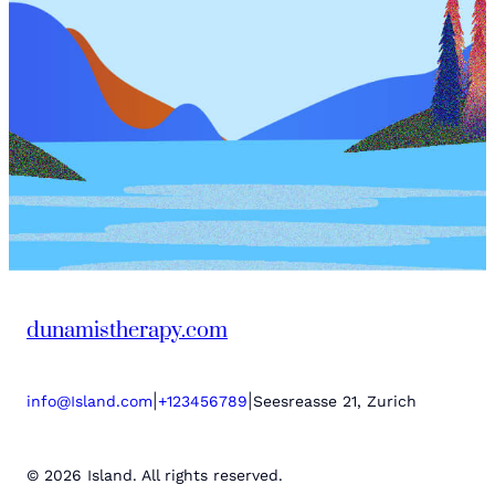
dunamistherapy.com
|
|
info@Island.com
+123456789
Seesreasse 21, Zurich
© 2026 Island. All rights reserved.