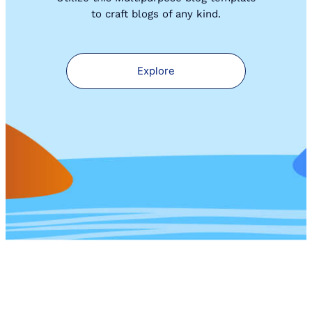
to craft blogs of any kind.
Explore