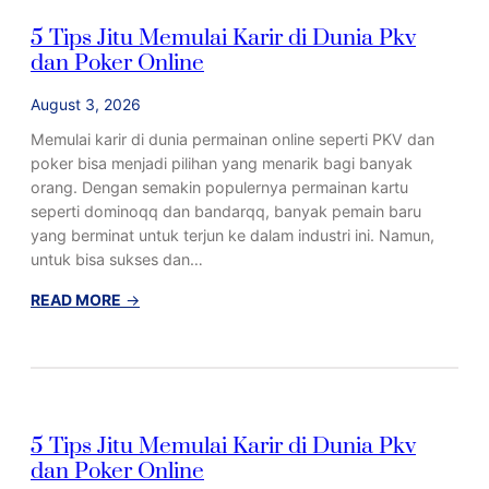
s
5 Tips Jitu Memulai Karir di Dunia Pkv
J
dan Poker Online
i
t
August 3, 2026
u
M
Memulai karir di dunia permainan online seperti PKV dan
e
poker bisa menjadi pilihan yang menarik bagi banyak
m
orang. Dengan semakin populernya permainan kartu
u
seperti dominoqq dan bandarqq, banyak pemain baru
l
yang berminat untuk terjun ke dalam industri ini. Namun,
a
untuk bisa sukses dan…
i
K
:
READ MORE
→
a
5
r
T
i
i
r
p
d
s
5 Tips Jitu Memulai Karir di Dunia Pkv
i
J
dan Poker Online
D
i