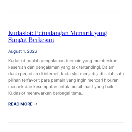
n
n
u
g
S
d
B
e
a
e
r
s
Kudaslot: Petualangan Menarik yang
n
u
l
Sangat Berkesan
a
y
o
r
a
t
August 1, 2026
-
n
:
b
g
P
Kudaslot adalah pengalaman bermain yang memberikan
e
S
e
keseruan dan pengalaman yang tak tertandingi. Dalam
n
a
r
dunia perjudian di internet, kuda slot menjadi jadi salah satu
a
n
j
pilihan terfavorit para pemain yang ingin mencari hiburan
r
g
a
menarik dan kesempatan untuk meraih hasil yang baik.
T
a
l
Kudaslot menawarkan berbagai tema…
a
t
a
k
T
n
:
READ MORE
→
T
a
a
K
e
k
n
u
r
T
M
d
l
e
e
a