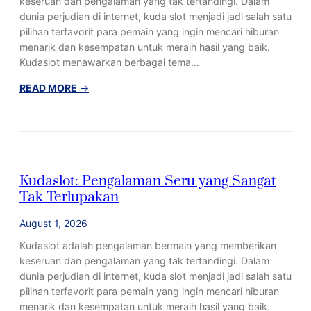
keseruan dan pengalaman yang tak tertandingi. Dalam
P
m
dunia perjudian di internet, kuda slot menjadi jadi salah satu
k
u
pilihan terfavorit para pemain yang ingin mencari hiburan
v
l
menarik dan kesempatan untuk meraih hasil yang baik.
d
a
Kudaslot menawarkan berbagai tema…
a
i
n
K
:
READ MORE
→
P
a
P
o
r
e
k
i
r
e
r
m
r
d
a
Kudaslot: Pengalaman Seru yang Sangat
O
i
i
Tak Terlupakan
n
D
n
l
u
a
August 1, 2026
i
n
n
n
i
K
Kudaslot adalah pengalaman bermain yang memberikan
e
a
u
keseruan dan pengalaman yang tak tertandingi. Dalam
P
d
dunia perjudian di internet, kuda slot menjadi jadi salah satu
k
a
pilihan terfavorit para pemain yang ingin mencari hiburan
v
s
menarik dan kesempatan untuk meraih hasil yang baik.