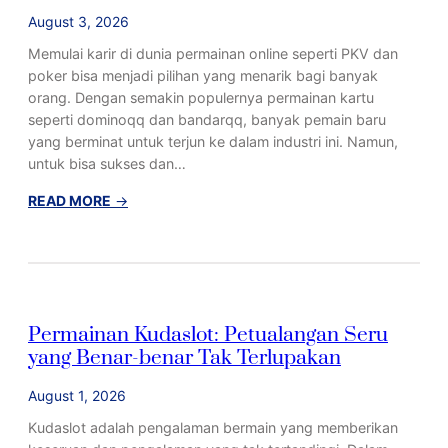
u
t
August 3, 2026
n
u
i
M
Memulai karir di dunia permainan online seperti PKV dan
a
e
poker bisa menjadi pilihan yang menarik bagi banyak
P
m
orang. Dengan semakin populernya permainan kartu
k
u
seperti dominoqq dan bandarqq, banyak pemain baru
v
l
yang berminat untuk terjun ke dalam industri ini. Namun,
d
a
untuk bisa sukses dan…
a
i
n
K
:
READ MORE
→
P
a
5
o
r
T
k
i
i
e
r
p
r
d
s
Permainan Kudaslot: Petualangan Seru
O
i
J
yang Benar-benar Tak Terlupakan
n
D
i
l
u
t
August 1, 2026
i
n
u
n
i
M
Kudaslot adalah pengalaman bermain yang memberikan
e
a
e