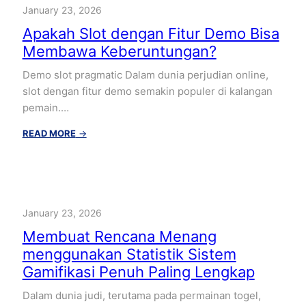
January 23, 2026
Bisa
Membawa
Apakah Slot dengan Fitur Demo Bisa
Keberuntungan?
Membawa Keberuntungan?
Demo slot pragmatic Dalam dunia perjudian online,
slot dengan fitur demo semakin populer di kalangan
pemain.…
:
READ MORE
→
Apakah
Slot
dengan
Fitur
Demo
January 23, 2026
Bisa
Membawa
Membuat Rencana Menang
Keberuntungan?
menggunakan Statistik Sistem
Gamifikasi Penuh Paling Lengkap
Dalam dunia judi, terutama pada permainan togel,