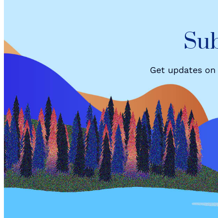
Sub
Get updates on 