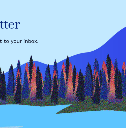
tter
t to your inbox.