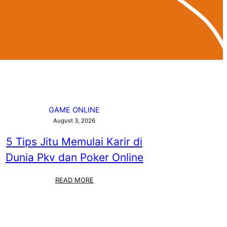
GAME ONLINE
August 3, 2026
5 Tips Jitu Memulai Karir di
Dunia Pkv dan Poker Online
:
READ MORE
5
TIPS
JITU
MEMULAI