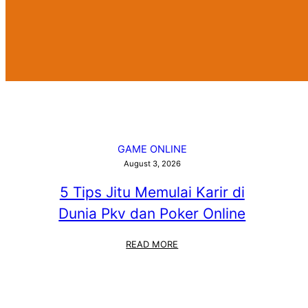
GAME ONLINE
August 3, 2026
5 Tips Jitu Memulai Karir di
Dunia Pkv dan Poker Online
:
READ MORE
5
TIPS
JITU
MEMULAI