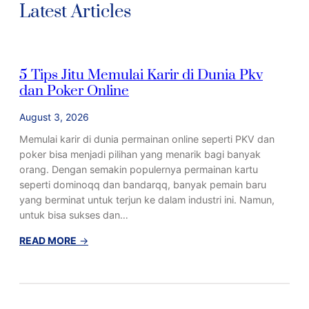
Latest Articles
5 Tips Jitu Memulai Karir di Dunia Pkv
dan Poker Online
August 3, 2026
Memulai karir di dunia permainan online seperti PKV dan
poker bisa menjadi pilihan yang menarik bagi banyak
orang. Dengan semakin populernya permainan kartu
seperti dominoqq dan bandarqq, banyak pemain baru
yang berminat untuk terjun ke dalam industri ini. Namun,
untuk bisa sukses dan…
:
READ MORE
→
5
T
i
p