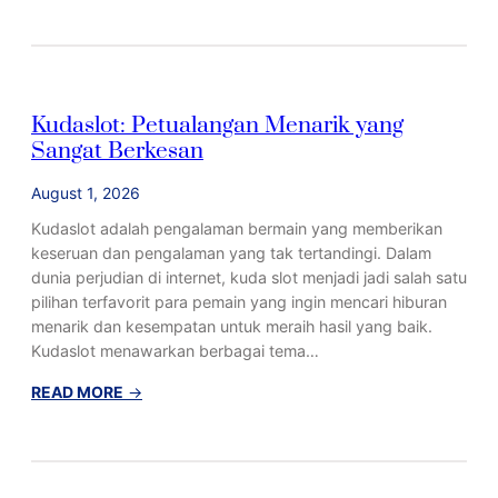
n
n
u
g
S
d
B
e
a
e
r
s
Kudaslot: Petualangan Menarik yang
n
u
l
Sangat Berkesan
a
y
o
r
a
t
August 1, 2026
-
n
:
b
g
P
Kudaslot adalah pengalaman bermain yang memberikan
e
S
e
keseruan dan pengalaman yang tak tertandingi. Dalam
n
a
r
dunia perjudian di internet, kuda slot menjadi jadi salah satu
a
n
j
pilihan terfavorit para pemain yang ingin mencari hiburan
r
g
a
menarik dan kesempatan untuk meraih hasil yang baik.
T
a
l
Kudaslot menawarkan berbagai tema…
a
t
a
k
T
n
:
READ MORE
→
T
a
a
K
e
k
n
u
r
T
M
d
l
e
e
a