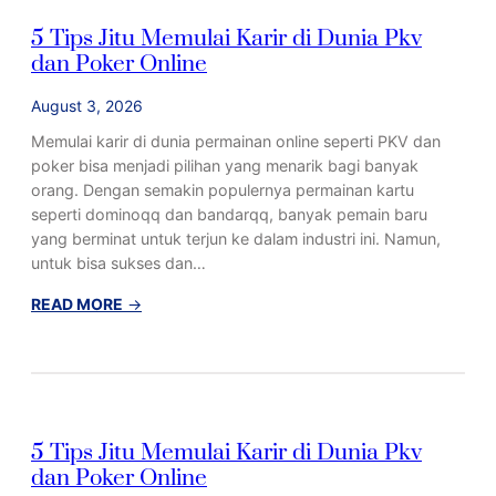
s
5 Tips Jitu Memulai Karir di Dunia Pkv
J
dan Poker Online
i
t
August 3, 2026
u
M
Memulai karir di dunia permainan online seperti PKV dan
e
poker bisa menjadi pilihan yang menarik bagi banyak
m
orang. Dengan semakin populernya permainan kartu
u
seperti dominoqq dan bandarqq, banyak pemain baru
l
yang berminat untuk terjun ke dalam industri ini. Namun,
a
untuk bisa sukses dan…
i
K
:
READ MORE
→
a
5
r
T
i
i
r
p
d
s
5 Tips Jitu Memulai Karir di Dunia Pkv
i
J
dan Poker Online
D
i