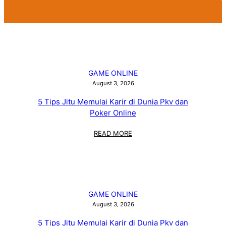
GAME ONLINE
August 3, 2026
5 Tips Jitu Memulai Karir di Dunia Pkv dan
Poker Online
:
READ MORE
5
TIPS
JITU
MEMULAI
KARIR
DI
GAME ONLINE
DUNIA
August 3, 2026
PKV
5 Tips Jitu Memulai Karir di Dunia Pkv dan
DAN