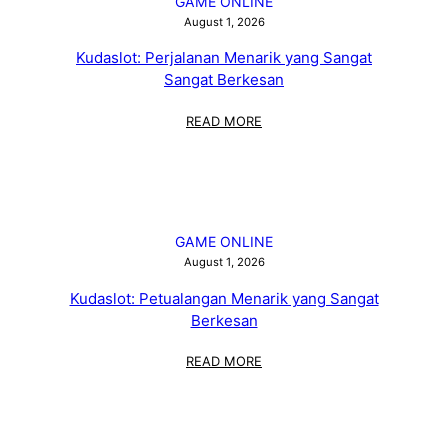
GAME ONLINE
TERLUPAKAN
August 1, 2026
Kudaslot: Perjalanan Menarik yang Sangat
Sangat Berkesan
:
READ MORE
KUDASLOT:
PERJALANAN
MENARIK
YANG
SANGAT
SANGAT
GAME ONLINE
BERKESAN
August 1, 2026
Kudaslot: Petualangan Menarik yang Sangat
Berkesan
:
READ MORE
KUDASLOT:
PETUALANGAN
MENARIK
YANG