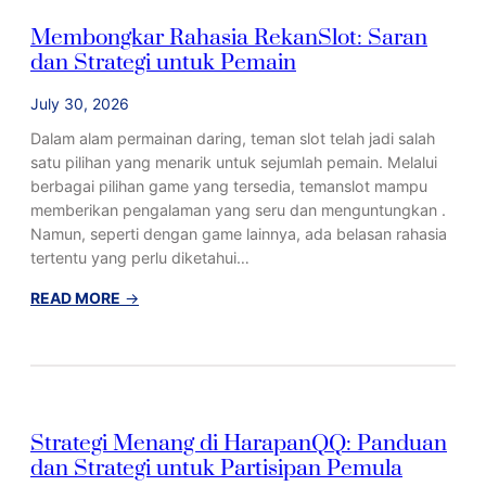
e
Membongkar Rahasia RekanSlot: Saran
l
dan Strategi untuk Pemain
a
j
July 30, 2026
a
r
Dalam alam permainan daring, teman slot telah jadi salah
i
satu pilihan yang menarik untuk sejumlah pemain. Melalui
C
berbagai pilihan game yang tersedia, temanslot mampu
i
memberikan pengalaman yang seru dan menguntungkan .
r
Namun, seperti dengan game lainnya, ada belasan rahasia
i
tertentu yang perlu diketahui…
M
e
:
READ MORE
→
n
M
o
e
n
m
j
b
o
o
Strategi Menang di HarapanQQ: Panduan
l
n
dan Strategi untuk Partisipan Pemula
d
g