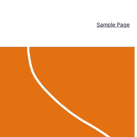
Sample Page