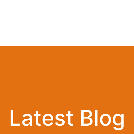
Latest Blog