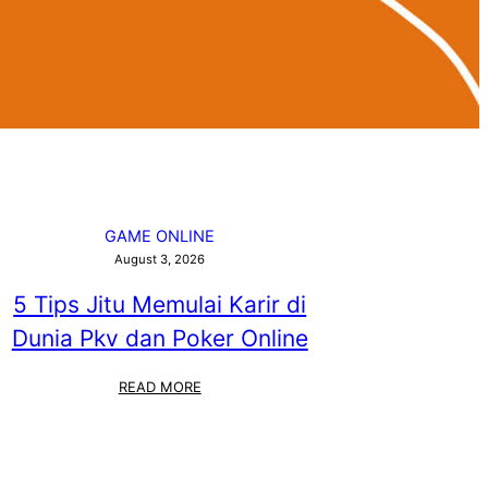
GAME ONLINE
August 3, 2026
5 Tips Jitu Memulai Karir di
Dunia Pkv dan Poker Online
:
READ MORE
5
TIPS
JITU
MEMULAI