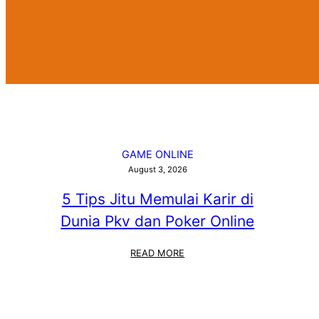
GAME ONLINE
August 3, 2026
5 Tips Jitu Memulai Karir di
Dunia Pkv dan Poker Online
:
READ MORE
5
TIPS
JITU
MEMULAI