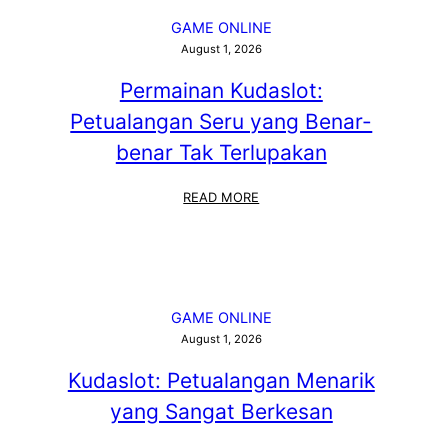
KARIR
DI
GAME ONLINE
DUNIA
August 1, 2026
PKV
Permainan Kudaslot:
DAN
POKER
Petualangan Seru yang Benar-
ONLINE
benar Tak Terlupakan
:
READ MORE
PERMAINAN
KUDASLOT:
PETUALANGAN
SERU
YANG
BENAR-
GAME ONLINE
BENAR
August 1, 2026
TAK
Kudaslot: Petualangan Menarik
TERLUPAKAN
yang Sangat Berkesan