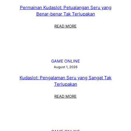
PKV
Permainan Kudaslot: Petualangan Seru yang
DAN
Benar-benar Tak Terlupakan
POKER
ONLINE
:
READ MORE
PERMAINAN
KUDASLOT:
PETUALANGAN
SERU
YANG
BENAR-
GAME ONLINE
BENAR
August 1, 2026
TAK
Kudaslot: Pengalaman Seru yang Sangat Tak
TERLUPAKAN
Terlupakan
:
READ MORE
KUDASLOT:
PENGALAMAN
SERU
YANG
SANGAT
TAK