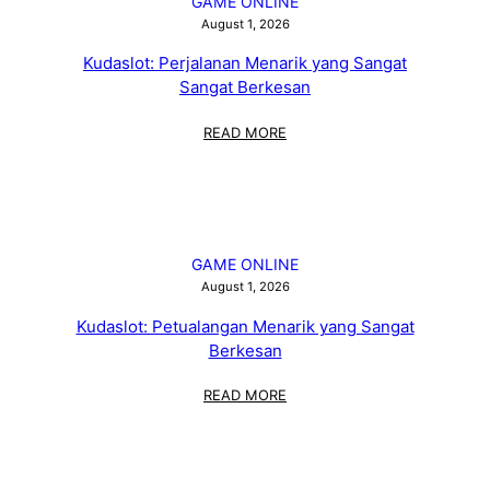
GAME ONLINE
TERLUPAKAN
August 1, 2026
Kudaslot: Perjalanan Menarik yang Sangat
Sangat Berkesan
:
READ MORE
KUDASLOT:
PERJALANAN
MENARIK
YANG
SANGAT
SANGAT
GAME ONLINE
BERKESAN
August 1, 2026
Kudaslot: Petualangan Menarik yang Sangat
Berkesan
:
READ MORE
KUDASLOT:
PETUALANGAN
MENARIK
YANG