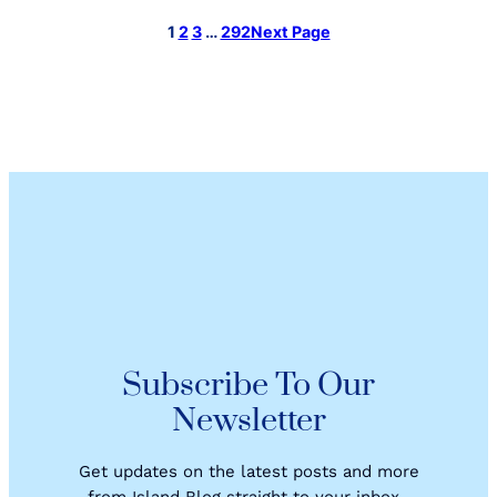
u
r
n
s
1
2
3
…
292
Next Page
p
l
a
l
a
u
r
o
k
p
i
t
a
a
k
:
n
k
y
P
a
a
e
n
n
t
g
u
S
a
a
l
n
a
g
n
a
g
t
a
Subscribe To Our
S
n
a
M
Newsletter
n
e
g
n
Get updates on the latest posts and more
a
a
from Island Blog straight to your inbox.