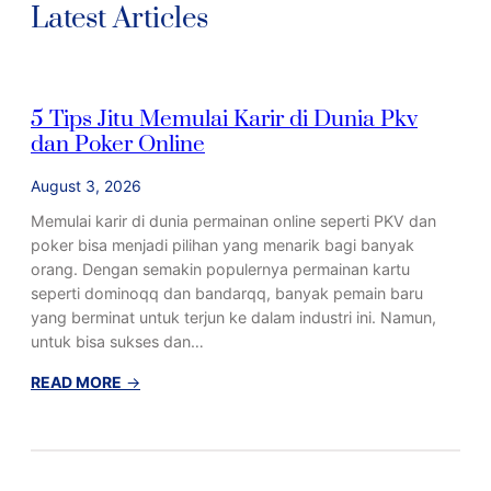
Latest Articles
5 Tips Jitu Memulai Karir di Dunia Pkv
dan Poker Online
August 3, 2026
Memulai karir di dunia permainan online seperti PKV dan
poker bisa menjadi pilihan yang menarik bagi banyak
orang. Dengan semakin populernya permainan kartu
seperti dominoqq dan bandarqq, banyak pemain baru
yang berminat untuk terjun ke dalam industri ini. Namun,
untuk bisa sukses dan…
:
READ MORE
→
5
T
i
p