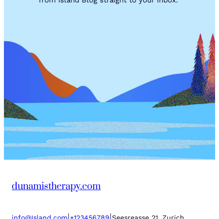
t
r
B
i
e
k
r
y
k
a
e
n
s
g
a
S
n
a
n
g
a
t
B
e
r
k
dunamistherapy.com
e
s
a
|
|
info@Island.com
+123456789
Seesreasse 21, Zurich
n