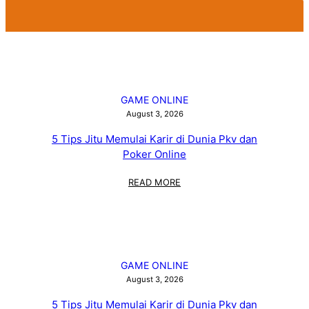
GAME ONLINE
August 3, 2026
5 Tips Jitu Memulai Karir di Dunia Pkv dan
Poker Online
:
READ MORE
5
TIPS
JITU
MEMULAI
KARIR
DI
GAME ONLINE
DUNIA
August 3, 2026
PKV
5 Tips Jitu Memulai Karir di Dunia Pkv dan
DAN