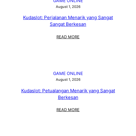
GAME ONLINE
TERLUPAKAN
August 1, 2026
Kudaslot: Perjalanan Menarik yang Sangat
Sangat Berkesan
:
READ MORE
KUDASLOT:
PERJALANAN
MENARIK
YANG
SANGAT
SANGAT
GAME ONLINE
BERKESAN
August 1, 2026
Kudaslot: Petualangan Menarik yang Sangat
Berkesan
:
READ MORE
KUDASLOT:
PETUALANGAN
MENARIK
YANG