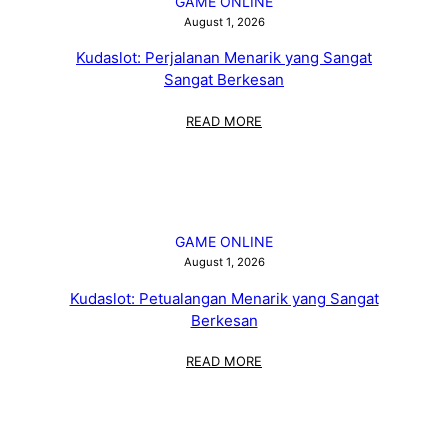
GAME ONLINE
TERLUPAKAN
August 1, 2026
Kudaslot: Perjalanan Menarik yang Sangat
Sangat Berkesan
:
READ MORE
KUDASLOT:
PERJALANAN
MENARIK
YANG
SANGAT
SANGAT
GAME ONLINE
BERKESAN
August 1, 2026
Kudaslot: Petualangan Menarik yang Sangat
Berkesan
:
READ MORE
KUDASLOT:
PETUALANGAN
MENARIK
YANG