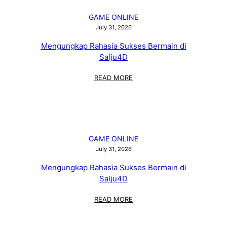
SANGAT
BERKESAN
GAME ONLINE
July 31, 2026
Mengungkap Rahasia Sukses Bermain di
Salju4D
:
READ MORE
MENGUNGKAP
RAHASIA
SUKSES
BERMAIN
DI
SALJU4D
GAME ONLINE
July 31, 2026
Mengungkap Rahasia Sukses Bermain di
Salju4D
:
READ MORE
MENGUNGKAP
RAHASIA