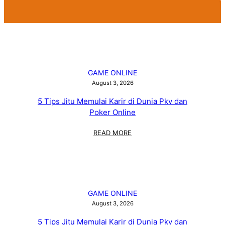
GAME ONLINE
August 3, 2026
5 Tips Jitu Memulai Karir di Dunia Pkv dan
Poker Online
:
READ MORE
5
TIPS
JITU
MEMULAI
KARIR
DI
GAME ONLINE
DUNIA
August 3, 2026
PKV
5 Tips Jitu Memulai Karir di Dunia Pkv dan
DAN