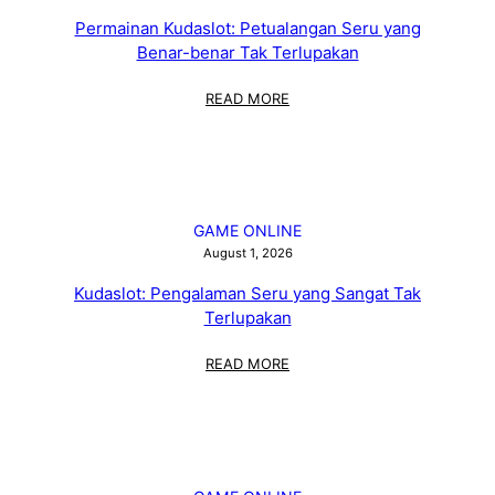
PKV
Permainan Kudaslot: Petualangan Seru yang
DAN
Benar-benar Tak Terlupakan
POKER
ONLINE
:
READ MORE
PERMAINAN
KUDASLOT:
PETUALANGAN
SERU
YANG
BENAR-
GAME ONLINE
BENAR
August 1, 2026
TAK
Kudaslot: Pengalaman Seru yang Sangat Tak
TERLUPAKAN
Terlupakan
:
READ MORE
KUDASLOT:
PENGALAMAN
SERU
YANG
SANGAT
TAK