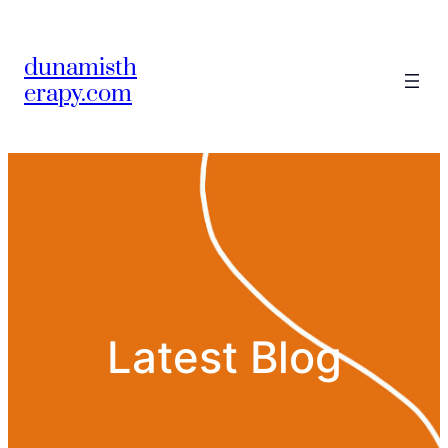
Skip
to
dunamisth
content
erapy.com
Latest Blog