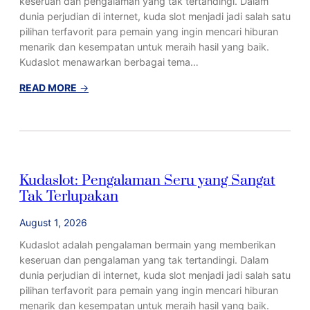
keseruan dan pengalaman yang tak tertandingi. Dalam
P
m
dunia perjudian di internet, kuda slot menjadi jadi salah satu
k
u
pilihan terfavorit para pemain yang ingin mencari hiburan
v
l
menarik dan kesempatan untuk meraih hasil yang baik.
d
a
Kudaslot menawarkan berbagai tema…
a
i
n
K
:
READ MORE
→
P
a
P
o
r
e
k
i
r
e
r
m
r
d
a
Kudaslot: Pengalaman Seru yang Sangat
O
i
i
Tak Terlupakan
n
D
n
l
u
a
August 1, 2026
i
n
n
n
i
K
Kudaslot adalah pengalaman bermain yang memberikan
e
a
u
keseruan dan pengalaman yang tak tertandingi. Dalam
P
d
dunia perjudian di internet, kuda slot menjadi jadi salah satu
k
a
pilihan terfavorit para pemain yang ingin mencari hiburan
v
s
menarik dan kesempatan untuk meraih hasil yang baik.