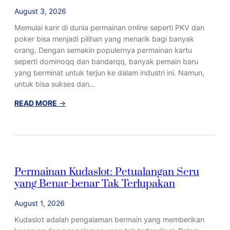
u
t
August 3, 2026
n
u
i
M
Memulai karir di dunia permainan online seperti PKV dan
a
e
poker bisa menjadi pilihan yang menarik bagi banyak
P
m
orang. Dengan semakin populernya permainan kartu
k
u
seperti dominoqq dan bandarqq, banyak pemain baru
v
l
yang berminat untuk terjun ke dalam industri ini. Namun,
d
a
untuk bisa sukses dan…
a
i
n
K
:
READ MORE
→
P
a
5
o
r
T
k
i
i
e
r
p
r
d
s
Permainan Kudaslot: Petualangan Seru
O
i
J
yang Benar-benar Tak Terlupakan
n
D
i
l
u
t
August 1, 2026
i
n
u
n
i
M
Kudaslot adalah pengalaman bermain yang memberikan
e
a
e