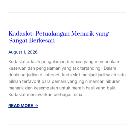
n
n
u
g
S
d
B
e
a
e
r
s
Kudaslot: Petualangan Menarik yang
n
u
l
Sangat Berkesan
a
y
o
r
a
t
August 1, 2026
-
n
:
b
g
P
Kudaslot adalah pengalaman bermain yang memberikan
e
S
e
keseruan dan pengalaman yang tak tertandingi. Dalam
n
a
r
dunia perjudian di internet, kuda slot menjadi jadi salah satu
a
n
j
pilihan terfavorit para pemain yang ingin mencari hiburan
r
g
a
menarik dan kesempatan untuk meraih hasil yang baik.
T
a
l
Kudaslot menawarkan berbagai tema…
a
t
a
k
T
n
:
READ MORE
→
T
a
a
K
e
k
n
u
r
T
M
d
l
e
e
a