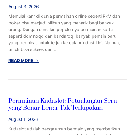
u
t
August 3, 2026
n
u
i
M
Memulai karir di dunia permainan online seperti PKV dan
a
e
poker bisa menjadi pilihan yang menarik bagi banyak
P
m
orang. Dengan semakin populernya permainan kartu
k
u
seperti dominoqq dan bandarqq, banyak pemain baru
v
l
yang berminat untuk terjun ke dalam industri ini. Namun,
d
a
untuk bisa sukses dan…
a
i
n
K
:
READ MORE
→
P
a
5
o
r
T
k
i
i
e
r
p
r
d
s
Permainan Kudaslot: Petualangan Seru
O
i
J
yang Benar-benar Tak Terlupakan
n
D
i
l
u
t
August 1, 2026
i
n
u
n
i
M
Kudaslot adalah pengalaman bermain yang memberikan
e
a
e