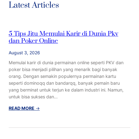
Latest Articles
5 Tips Jitu Memulai Karir di Dunia Pkv
dan Poker Online
August 3, 2026
Memulai karir di dunia permainan online seperti PKV dan
poker bisa menjadi pilihan yang menarik bagi banyak
orang. Dengan semakin populernya permainan kartu
seperti dominoqq dan bandarqq, banyak pemain baru
yang berminat untuk terjun ke dalam industri ini. Namun,
untuk bisa sukses dan…
:
READ MORE
→
5
T
i
p