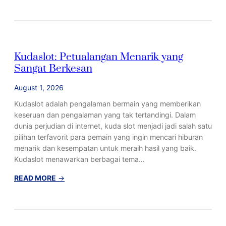
n
n
u
g
S
d
B
e
a
e
r
s
Kudaslot: Petualangan Menarik yang
n
u
l
Sangat Berkesan
a
y
o
r
a
t
August 1, 2026
-
n
:
b
g
P
Kudaslot adalah pengalaman bermain yang memberikan
e
S
e
keseruan dan pengalaman yang tak tertandingi. Dalam
n
a
r
dunia perjudian di internet, kuda slot menjadi jadi salah satu
a
n
j
pilihan terfavorit para pemain yang ingin mencari hiburan
r
g
a
menarik dan kesempatan untuk meraih hasil yang baik.
T
a
l
Kudaslot menawarkan berbagai tema…
a
t
a
k
T
n
:
READ MORE
→
T
a
a
K
e
k
n
u
r
T
M
d
l
e
e
a