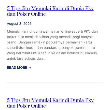
s
5 Tips Jitu Memulai Karir di Dunia Pkv
J
dan Poker Online
i
t
August 3, 2026
u
M
Memulai karir di dunia permainan online seperti PKV dan
e
poker bisa menjadi pilihan yang menarik bagi banyak
m
orang. Dengan semakin populernya permainan kartu
u
seperti dominoqq dan bandarqq, banyak pemain baru
l
yang berminat untuk terjun ke dalam industri ini. Namun,
a
untuk bisa sukses dan…
i
K
:
READ MORE
→
a
5
r
T
i
i
r
p
d
s
5 Tips Jitu Memulai Karir di Dunia Pkv
i
J
dan Poker Online
D
i