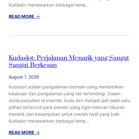
d
l
Kudaslot menawarkan berbagai tema…
a
o
n
t
:
READ MORE
→
P
:
K
o
P
u
k
e
d
e
t
a
r
u
s
Kudaslot: Perjalanan Menarik yang Sangat
O
a
l
Sangat Berkesan
n
l
o
l
a
t
August 1, 2026
i
n
:
n
g
P
Kudaslot adalah pengalaman bermain yang memberikan
e
a
e
keseruan dan pengalaman yang tak tertandingi. Dalam
n
n
dunia perjudian di internet, kuda slot menjadi jadi salah satu
S
g
pilihan terfavorit para pemain yang ingin mencari hiburan
e
a
menarik dan kesempatan untuk meraih hasil yang baik.
r
l
Kudaslot menawarkan berbagai tema…
u
a
y
m
:
READ MORE
→
a
a
K