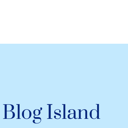
Blog Island