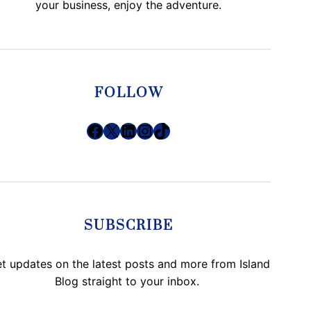
your business, enjoy the adventure.
FOLLOW
Facebook
X
LinkedIn
Instagram
TikTok
SUBSCRIBE
t updates on the latest posts and more from Island
Blog straight to your inbox.