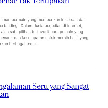
benar Tak Terlupakan
alaman bermain yang memberikan keseruan dan
rtandingi. Dalam dunia perjudian di internet,
salah satu pilihan terfavorit para pemain yang
 menarik dan kesempatan untuk meraih hasil yang
arkan berbagai tema…
engalaman Seru yang Sangat
kan