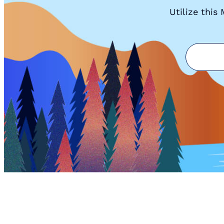
Utilize this