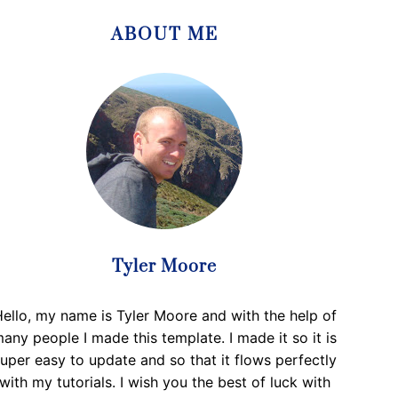
ABOUT ME
Tyler Moore
ello, my name is Tyler Moore and with the help of
any people I made this template. I made it so it is
uper easy to update and so that it flows perfectly
with my tutorials. I wish you the best of luck with