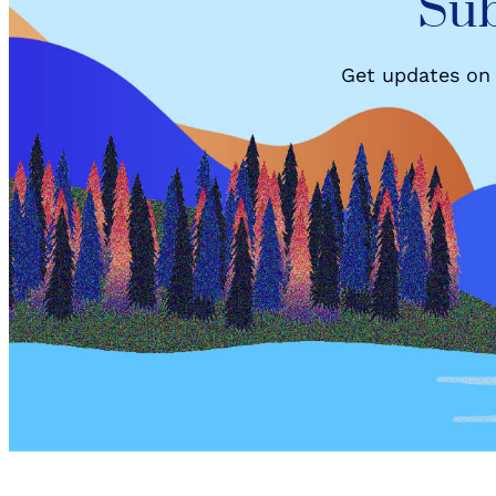
Sub
Get updates on 