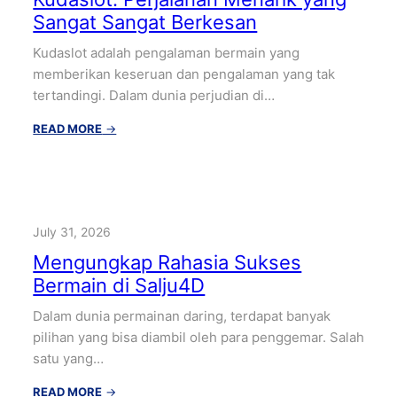
Dunia
Sangat Sangat Berkesan
Pkv
dan
Kudaslot adalah pengalaman bermain yang
Poker
memberikan keseruan dan pengalaman yang tak
Online
tertandingi. Dalam dunia perjudian di…
:
READ MORE
→
Kudaslot:
Perjalanan
Menarik
yang
Sangat
July 31, 2026
Sangat
Berkesan
Mengungkap Rahasia Sukses
Bermain di Salju4D
Dalam dunia permainan daring, terdapat banyak
pilihan yang bisa diambil oleh para penggemar. Salah
satu yang…
:
READ MORE
→