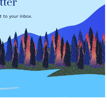
tter
t to your inbox.