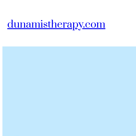
Skip
to
dunamistherapy.com
content