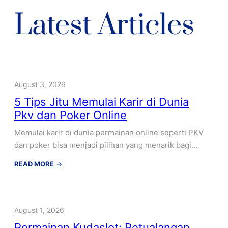
Latest Articles
August 3, 2026
5 Tips Jitu Memulai Karir di Dunia
Pkv dan Poker Online
Memulai karir di dunia permainan online seperti PKV
dan poker bisa menjadi pilihan yang menarik bagi…
:
READ MORE
→
5
Tips
Jitu
Memulai
August 1, 2026
Karir
di
Permainan Kudaslot: Petualangan