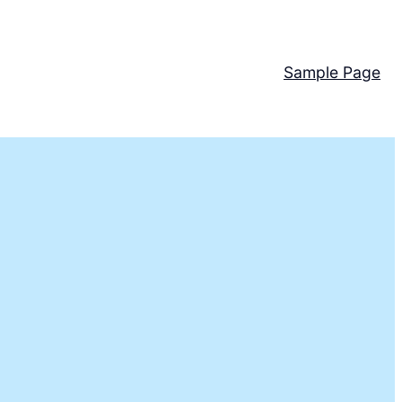
Sample Page