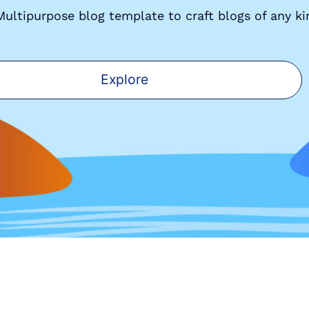
 Multipurpose blog template to craft blogs of any ki
Explore