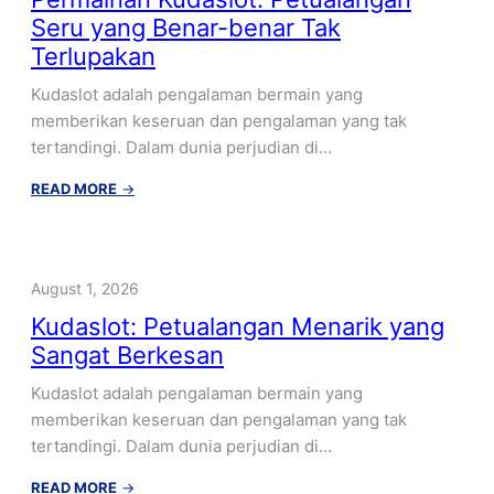
Dunia
Seru yang Benar-benar Tak
Pkv
Terlupakan
dan
Poker
Kudaslot adalah pengalaman bermain yang
Online
memberikan keseruan dan pengalaman yang tak
tertandingi. Dalam dunia perjudian di…
:
READ MORE
→
Permainan
Kudaslot:
Petualangan
Seru
August 1, 2026
yang
Benar-
Kudaslot: Petualangan Menarik yang
benar
Sangat Berkesan
Tak
Terlupakan
Kudaslot adalah pengalaman bermain yang
memberikan keseruan dan pengalaman yang tak
tertandingi. Dalam dunia perjudian di…
:
READ MORE
→