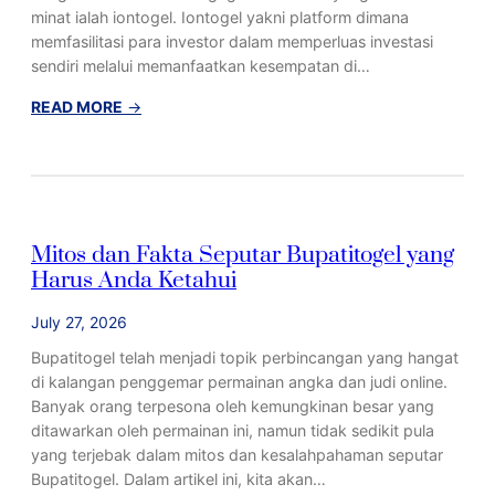
P
u
e
minat ialah iontogel. Iontogel yakni platform dimana
e
a
s
memfasilitasi para investor dalam memperluas investasi
m
n
d
sendiri melalui memanfaatkan kesempatan di…
a
d
i
i
a
H
:
READ MORE
→
n
n
a
S
S
r
t
t
a
r
r
p
a
a
a
t
Mitos dan Fakta Seputar Bupatitogel yang
t
n
e
Harus Anda Ketahui
e
Q
g
g
Q
i
July 27, 2026
i
:
C
u
T
e
Bupatitogel telah menjadi topik perbincangan yang hangat
n
i
r
di kalangan penggemar permainan angka dan judi online.
t
p
m
Banyak orang terpesona oleh kemungkinan besar yang
u
s
a
ditawarkan oleh permainan ini, namun tidak sedikit pula
k
d
t
yang terjebak dalam mitos dan kesalahpahaman seputar
P
a
B
Bupatitogel. Dalam artikel ini, kita akan…
a
n
e