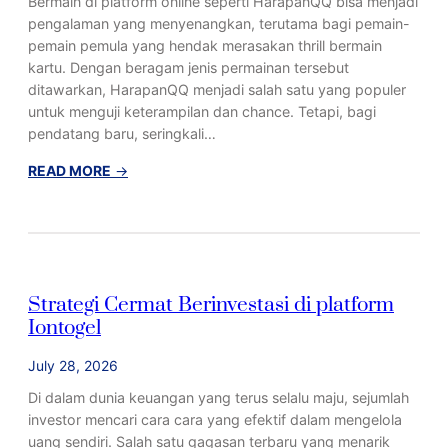
Bermain di platform online seperti HarapanQQ bisa menjadi
a
n
pengalaman yang menyenangkan, terutama bagi pemain-
r
a
pemain pemula yang hendak merasakan thrill bermain
a
n
kartu. Dengan beragam jenis permainan tersebut
n
g
ditawarkan, HarapanQQ menjadi salah satu yang populer
d
d
untuk menguji keterampilan dan chance. Tetapi, bagi
a
i
pendatang baru, seringkali…
n
H
S
a
:
READ MORE
→
t
r
S
r
a
t
a
p
r
t
a
a
e
n
t
Strategi Cermat Berinvestasi di platform
g
Q
e
Iontogel
i
Q
g
u
:
i
July 28, 2026
n
P
S
t
a
u
Di dalam dunia keuangan yang terus selalu maju, sejumlah
u
n
k
investor mencari cara cara yang efektif dalam mengelola
k
d
s
uang sendiri. Salah satu gagasan terbaru yang menarik