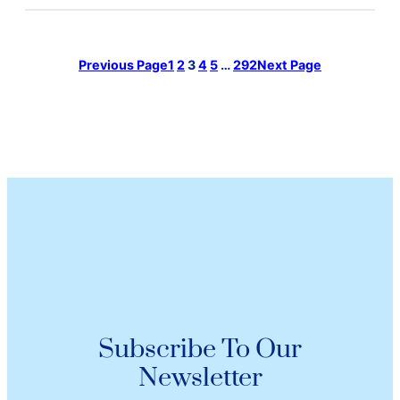
p
I
r
t
a
o
B
o
n
n
u
s
Previous Page
1
2
3
4
5
…
292
Next Page
B
t
p
d
a
o
a
a
r
g
t
n
u
e
i
F
l
t
a
o
k
g
t
e
a
l
S
y
e
a
p
n
u
g
t
H
a
Subscribe To Our
a
r
r
B
Newsletter
u
u