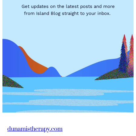
s
p
Get updates on the latest posts and more
A
a
from Island Blog straight to your inbox.
n
t
d
i
a
t
K
o
e
g
t
e
a
l
h
y
u
a
i
n
g
H
a
r
u
s
A
dunamistherapy.com
n
d