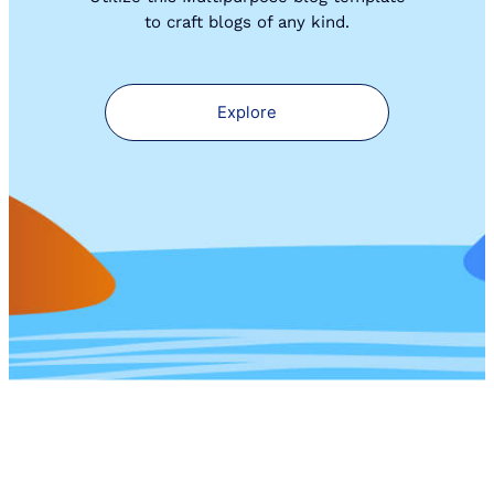
to craft blogs of any kind.
Explore