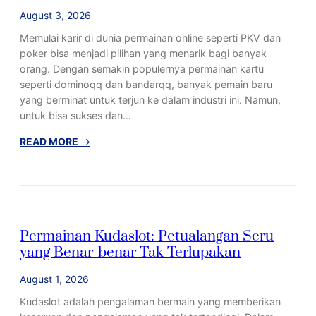
u
t
August 3, 2026
n
u
i
M
Memulai karir di dunia permainan online seperti PKV dan
a
e
poker bisa menjadi pilihan yang menarik bagi banyak
P
m
orang. Dengan semakin populernya permainan kartu
k
u
seperti dominoqq dan bandarqq, banyak pemain baru
v
l
yang berminat untuk terjun ke dalam industri ini. Namun,
d
a
untuk bisa sukses dan…
a
i
n
K
:
READ MORE
→
P
a
5
o
r
T
k
i
i
e
r
p
r
d
s
Permainan Kudaslot: Petualangan Seru
O
i
J
yang Benar-benar Tak Terlupakan
n
D
i
l
u
t
August 1, 2026
i
n
u
n
i
M
Kudaslot adalah pengalaman bermain yang memberikan
e
a
e