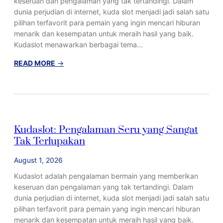
keseruan dan pengalaman yang tak tertandingi. Dalam
P
m
dunia perjudian di internet, kuda slot menjadi jadi salah satu
k
u
pilihan terfavorit para pemain yang ingin mencari hiburan
v
l
menarik dan kesempatan untuk meraih hasil yang baik.
d
a
Kudaslot menawarkan berbagai tema…
a
i
n
K
:
READ MORE
→
P
a
P
o
r
e
k
i
r
e
r
m
r
d
a
Kudaslot: Pengalaman Seru yang Sangat
O
i
i
Tak Terlupakan
n
D
n
l
u
a
August 1, 2026
i
n
n
n
i
K
Kudaslot adalah pengalaman bermain yang memberikan
e
a
u
keseruan dan pengalaman yang tak tertandingi. Dalam
P
d
dunia perjudian di internet, kuda slot menjadi jadi salah satu
k
a
pilihan terfavorit para pemain yang ingin mencari hiburan
v
s
menarik dan kesempatan untuk meraih hasil yang baik.