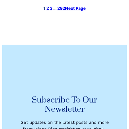
u
r
n
s
1
2
3
…
292
Next Page
p
l
a
l
a
u
r
o
k
p
i
t
a
a
k
:
n
k
y
P
a
a
e
n
n
t
g
u
S
a
a
l
n
a
g
n
a
g
t
a
Subscribe To Our
S
n
a
M
Newsletter
n
e
g
n
Get updates on the latest posts and more
a
a
from Island Blog straight to your inbox.