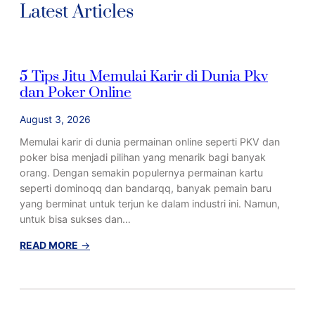
Latest Articles
5 Tips Jitu Memulai Karir di Dunia Pkv
dan Poker Online
August 3, 2026
Memulai karir di dunia permainan online seperti PKV dan
poker bisa menjadi pilihan yang menarik bagi banyak
orang. Dengan semakin populernya permainan kartu
seperti dominoqq dan bandarqq, banyak pemain baru
yang berminat untuk terjun ke dalam industri ini. Namun,
untuk bisa sukses dan…
:
READ MORE
→
5
T
i
p