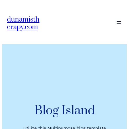
Skip
to
dunamisth
content
erapy.com
Blog Island
Utilize this Multipurpose blog template