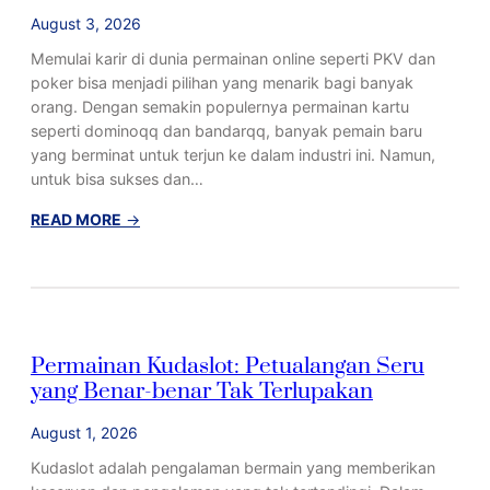
u
t
August 3, 2026
n
u
i
M
Memulai karir di dunia permainan online seperti PKV dan
a
e
poker bisa menjadi pilihan yang menarik bagi banyak
P
m
orang. Dengan semakin populernya permainan kartu
k
u
seperti dominoqq dan bandarqq, banyak pemain baru
v
l
yang berminat untuk terjun ke dalam industri ini. Namun,
d
a
untuk bisa sukses dan…
a
i
n
K
:
READ MORE
→
P
a
5
o
r
T
k
i
i
e
r
p
r
d
s
Permainan Kudaslot: Petualangan Seru
O
i
J
yang Benar-benar Tak Terlupakan
n
D
i
l
u
t
August 1, 2026
i
n
u
n
i
M
Kudaslot adalah pengalaman bermain yang memberikan
e
a
e