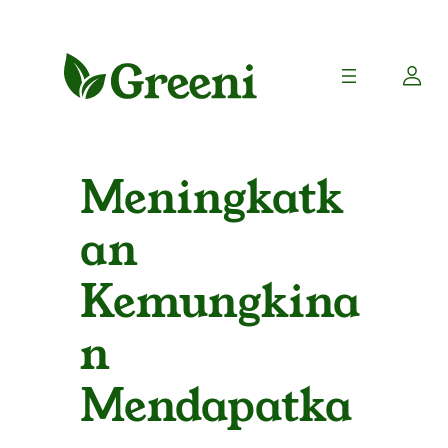
Meningkatk
an
Kemungkina
n
Mendapatka