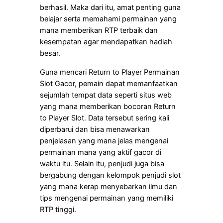
berhasil. Maka dari itu, amat penting guna
belajar serta memahami permainan yang
mana memberikan RTP terbaik dan
kesempatan agar mendapatkan hadiah
besar.
Guna mencari Return to Player Permainan
Slot Gacor, pemain dapat memanfaatkan
sejumlah tempat data seperti situs web
yang mana memberikan bocoran Return
to Player Slot. Data tersebut sering kali
diperbarui dan bisa menawarkan
penjelasan yang mana jelas mengenai
permainan mana yang aktif gacor di
waktu itu. Selain itu, penjudi juga bisa
bergabung dengan kelompok penjudi slot
yang mana kerap menyebarkan ilmu dan
tips mengenai permainan yang memiliki
RTP tinggi.