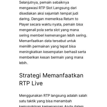
Selanjutnya, pemain sebaiknya
mengawasi RTP Slot Langsung dari
disediakan aksi sejumlah tempat judi
daring. Dengan memeriksa Return to
Player secara waktu nyata, pemain bisa
mengenali pola serta slot yang mana
sering memberi kemenangan lebih sering.
Memanfaatkan data tersebut untuk
memilih permainan yang tepat bisa
meningkatkan kesempatan berhasil serta
memberikan kesan bermain yang mana
lebih.
Strategi Memanfaatkan
RTP Live
Menggunakan RTP langsung adalah salah
satu taktik yang bisa menambah
kemungkinan kemenangan Anda dalam