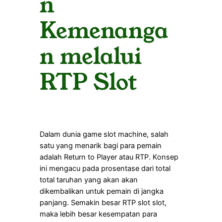
n
Kemenanga
n melalui
RTP Slot
Dalam dunia game slot machine, salah
satu yang menarik bagi para pemain
adalah Return to Player atau RTP. Konsep
ini mengacu pada prosentase dari total
total taruhan yang akan akan
dikembalikan untuk pemain di jangka
panjang. Semakin besar RTP slot slot,
maka lebih besar kesempatan para