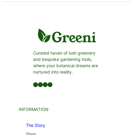
Curated haven of lush greenery
and bespoke gardening tools,
where your botanical dreams are
nurtured into reality.
Facebook
LinkedIn
Twitter
YouTube
INFORMATION
The Story
Shop