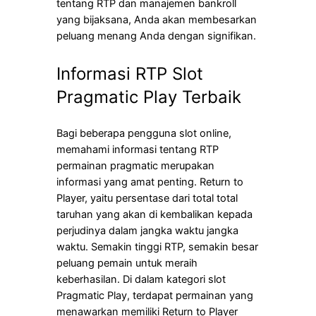
tentang RTP dan manajemen bankroll
yang bijaksana, Anda akan membesarkan
peluang menang Anda dengan signifikan.
Informasi RTP Slot
Pragmatic Play Terbaik
Bagi beberapa pengguna slot online,
memahami informasi tentang RTP
permainan pragmatic merupakan
informasi yang amat penting. Return to
Player, yaitu persentase dari total total
taruhan yang akan di kembalikan kepada
perjudinya dalam jangka waktu jangka
waktu. Semakin tinggi RTP, semakin besar
peluang pemain untuk meraih
keberhasilan. Di dalam kategori slot
Pragmatic Play, terdapat permainan yang
menawarkan memiliki Return to Player