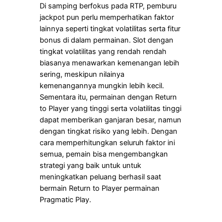
Di samping berfokus pada RTP, pemburu
jackpot pun perlu memperhatikan faktor
lainnya seperti tingkat volatilitas serta fitur
bonus di dalam permainan. Slot dengan
tingkat volatilitas yang rendah rendah
biasanya menawarkan kemenangan lebih
sering, meskipun nilainya
kemenangannya mungkin lebih kecil.
Sementara itu, permainan dengan Return
to Player yang tinggi serta volatilitas tinggi
dapat memberikan ganjaran besar, namun
dengan tingkat risiko yang lebih. Dengan
cara memperhitungkan seluruh faktor ini
semua, pemain bisa mengembangkan
strategi yang baik untuk untuk
meningkatkan peluang berhasil saat
bermain Return to Player permainan
Pragmatic Play.