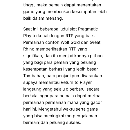
tinggi, maka pemain dapat menentukan
game yang memberikan kesempatan lebih
baik dalam menang.
Saat ini, beberapa judul slot Pragmatic
Play terkenal dengan RTP yang baik.
Permainan contoh Wolf Gold dan Great
Rhino memperlihatkan RTP yang
signifikan, dan itu menjadikannya pilihan
yang bagi para pemain yang peluang
kesempatan berhasil yang lebih besar.
Tambahan, para penjudi pun disarankan
supaya memantau Return to Player
langsung yang selalu diperbarui secara
berkala, agar para pemain dapat melihat
permainan permainan mana yang gacor
hari ini. Mengetahui waktu serta game
yang bisa meningkatkan pengalaman
bermain|dan peluang sukses.