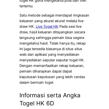
togel HK guna mengetahui pola dan tren
tertentu.
Satu metode sebagai mendapat ringkasan
keluaran yang akurat akurat melalui live
draw HK.
Live Togel HK
Pada sesi live
draw, hasil keluaran ditayangkan secara
langsung sehingga pemain bisa segera
mengetahui hasil. Tidak hanya itu, rekap
ini juga tersedia biasanya di situs situs
web dan aplikasi yang menyediakan
menyediakan seputar seputar togel HK.
Dengan memanfaatkan rekap keluaran,
pemain diharapkan dapat dapat
keputusan keputusan yang lebih cerdas
dalam bermain togel.
Informasi serta Angka
Togel HK 6D