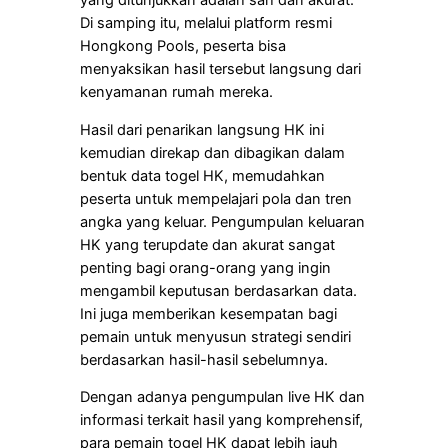
yang ditunjukkan adalah sah dan akurat.
Di samping itu, melalui platform resmi
Hongkong Pools, peserta bisa
menyaksikan hasil tersebut langsung dari
kenyamanan rumah mereka.
Hasil dari penarikan langsung HK ini
kemudian direkap dan dibagikan dalam
bentuk data togel HK, memudahkan
peserta untuk mempelajari pola dan tren
angka yang keluar. Pengumpulan keluaran
HK yang terupdate dan akurat sangat
penting bagi orang-orang yang ingin
mengambil keputusan berdasarkan data.
Ini juga memberikan kesempatan bagi
pemain untuk menyusun strategi sendiri
berdasarkan hasil-hasil sebelumnya.
Dengan adanya pengumpulan live HK dan
informasi terkait hasil yang komprehensif,
para pemain togel HK dapat lebih jauh