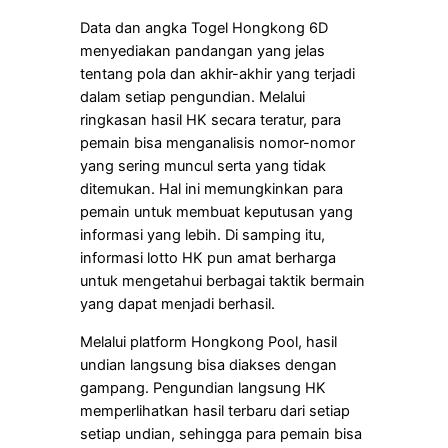
Data dan angka Togel Hongkong 6D
menyediakan pandangan yang jelas
tentang pola dan akhir-akhir yang terjadi
dalam setiap pengundian. Melalui
ringkasan hasil HK secara teratur, para
pemain bisa menganalisis nomor-nomor
yang sering muncul serta yang tidak
ditemukan. Hal ini memungkinkan para
pemain untuk membuat keputusan yang
informasi yang lebih. Di samping itu,
informasi lotto HK pun amat berharga
untuk mengetahui berbagai taktik bermain
yang dapat menjadi berhasil.
Melalui platform Hongkong Pool, hasil
undian langsung bisa diakses dengan
gampang. Pengundian langsung HK
memperlihatkan hasil terbaru dari setiap
setiap undian, sehingga para pemain bisa