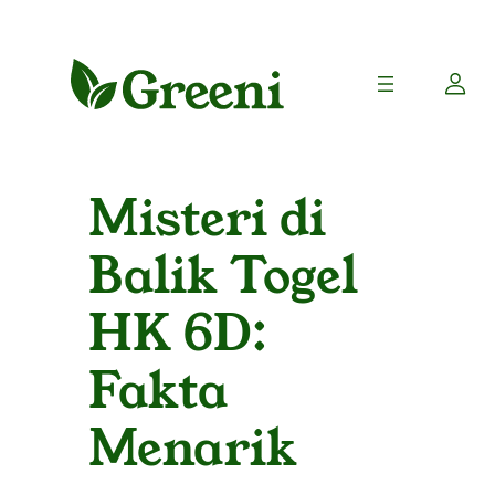
Misteri di
Balik Togel
HK 6D:
Fakta
Menarik