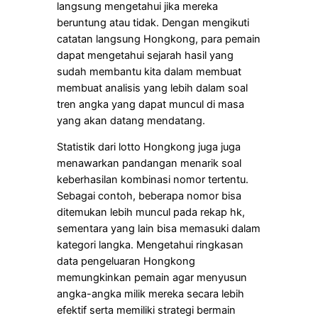
langsung mengetahui jika mereka
beruntung atau tidak. Dengan mengikuti
catatan langsung Hongkong, para pemain
dapat mengetahui sejarah hasil yang
sudah membantu kita dalam membuat
membuat analisis yang lebih dalam soal
tren angka yang dapat muncul di masa
yang akan datang mendatang.
Statistik dari lotto Hongkong juga juga
menawarkan pandangan menarik soal
keberhasilan kombinasi nomor tertentu.
Sebagai contoh, beberapa nomor bisa
ditemukan lebih muncul pada rekap hk,
sementara yang lain bisa memasuki dalam
kategori langka. Mengetahui ringkasan
data pengeluaran Hongkong
memungkinkan pemain agar menyusun
angka-angka milik mereka secara lebih
efektif serta memiliki strategi bermain