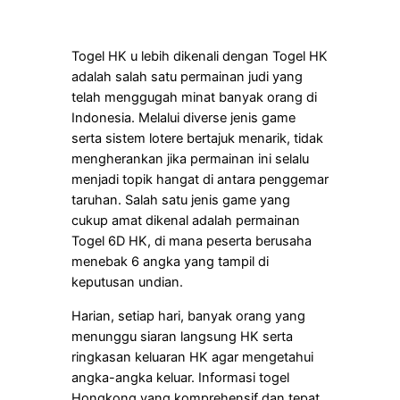
Togel HK u lebih dikenali dengan Togel HK
adalah salah satu permainan judi yang
telah menggugah minat banyak orang di
Indonesia. Melalui diverse jenis game
serta sistem lotere bertajuk menarik, tidak
mengherankan jika permainan ini selalu
menjadi topik hangat di antara penggemar
taruhan. Salah satu jenis game yang
cukup amat dikenal adalah permainan
Togel 6D HK, di mana peserta berusaha
menebak 6 angka yang tampil di
keputusan undian.
Harian, setiap hari, banyak orang yang
menunggu siaran langsung HK serta
ringkasan keluaran HK agar mengetahui
angka-angka keluar. Informasi togel
Hongkong yang komprehensif dan tepat