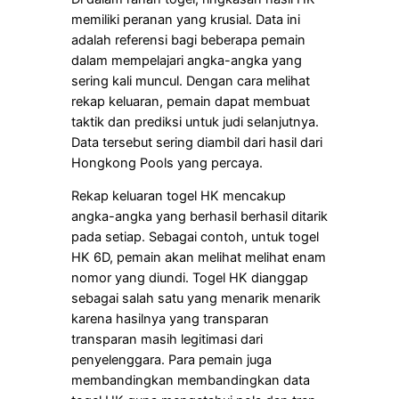
memiliki peranan yang krusial. Data ini
adalah referensi bagi beberapa pemain
dalam mempelajari angka-angka yang
sering kali muncul. Dengan cara melihat
rekap keluaran, pemain dapat membuat
taktik dan prediksi untuk judi selanjutnya.
Data tersebut sering diambil dari hasil dari
Hongkong Pools yang percaya.
Rekap keluaran togel HK mencakup
angka-angka yang berhasil berhasil ditarik
pada setiap. Sebagai contoh, untuk togel
HK 6D, pemain akan melihat melihat enam
nomor yang diundi. Togel HK dianggap
sebagai salah satu yang menarik menarik
karena hasilnya yang transparan
transparan masih legitimasi dari
penyelenggara. Para pemain juga
membandingkan membandingkan data