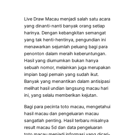
Live Draw Macau menjadi salah satu acara
yang dinanti-nanti banyak orang setiap
harinya. Dengan kebangkitan semangat
yang tak henti-hentinya, pengundian ini
menawarkan sejumlah peluang bagi para
penonton dalam meraih keberuntungan.
Hasil yang diumumkan bukan hanya
sebuah nomor, melainkan juga merupakan
impian bagi pemain yang sudah ikut.
Banyak yang menantikan dalam antisipasi
melihat hasil undian langsung macau hari
ini, yang selalu memberikan kejutan.
Bagi para pecinta toto macau, mengetahui
hasil macau dan pengeluaran macau
sangatlah penting. Hasil terbaru misalnya
result macau 5d dan data pengeluaran
toto macau menjadi informasi yang dicari-