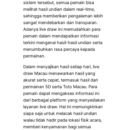
sistem tersebut, semua pemain bisa
melihat hasil undian dalam real-time,
sehingga memberikan pengalaman lebih
sangat mendebarkan dan transparan.
Adanya live draw ini memudahkan para
pemain dalam mendapatkan informasi
terkini mengenai hasil-hasil undian serta
menumbuhkan rasa percaya kepada
permainan.
Dalam menyajikan hasil setiap hari, live
draw Macau menawarkan hasil yang
akurat serta cepat, termasuk hasil dari
permainan 5D serta Toto Macau. Para
pemain dapat mengakses informasi ini
dari berbagai platform yang menyediakan
layanan live draw. Hal ini memungkinkan
siapa saja untuk melacak hasil undian
walau tidak hadir pada lokasi fisik acara,
memberi kenyamanan bagi semua