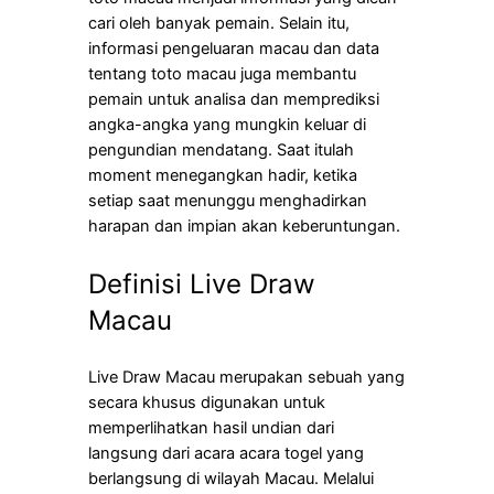
cari oleh banyak pemain. Selain itu,
informasi pengeluaran macau dan data
tentang toto macau juga membantu
pemain untuk analisa dan memprediksi
angka-angka yang mungkin keluar di
pengundian mendatang. Saat itulah
moment menegangkan hadir, ketika
setiap saat menunggu menghadirkan
harapan dan impian akan keberuntungan.
Definisi Live Draw
Macau
Live Draw Macau merupakan sebuah yang
secara khusus digunakan untuk
memperlihatkan hasil undian dari
langsung dari acara acara togel yang
berlangsung di wilayah Macau. Melalui