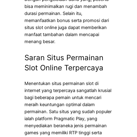
bisa meminimalkan rugi dan menambah
durasi permainan. Selain itu,
memanfaatkan bonus serta promosi dari
situs slot online juga dapat memberikan
manfaat tambahan dalam mencapai
menang besar.
Saran Situs Permainan
Slot Online Terpercaya
Menentukan situs permainan slot di
internet yang terpercaya sangatlah krusial
bagi beberapa pemain untuk mencari
meraih keuntungan optimal dalam
permainan. Satu situs yang sudah populer
ialah platform Pragmatic Play, yang
menyediakan beraneka jenis permainan
games yang memiliki RTP tinggi serta