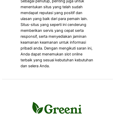
Sebagai penutup, penting juga untuk
menentukan situs yang telah sudah
mendapat reputasi yang positif dan
ulasan yang baik dari para pemain lain.
Situs-situs yang seperti ini cenderung
memberikan servis yang cepat serta
responsif, serta menyediakan jaminan
keamanan keamanan untuk informasi
pribadi anda. Dengan mengikuti saran ini,
Anda dapat menemukan slot online
terbaik yang sesuai kebutuhan kebutuhan
dan selera Anda.