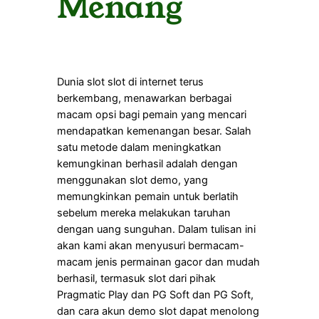
Menang
Dunia slot slot di internet terus
berkembang, menawarkan berbagai
macam opsi bagi pemain yang mencari
mendapatkan kemenangan besar. Salah
satu metode dalam meningkatkan
kemungkinan berhasil adalah dengan
menggunakan slot demo, yang
memungkinkan pemain untuk berlatih
sebelum mereka melakukan taruhan
dengan uang sunguhan. Dalam tulisan ini
akan kami akan menyusuri bermacam-
macam jenis permainan gacor dan mudah
berhasil, termasuk slot dari pihak
Pragmatic Play dan PG Soft dan PG Soft,
dan cara akun demo slot dapat menolong