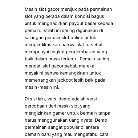
Mesin slot gacor merujuk pada permainan
slot yang berada dalam kondisi bagus
untuk menghadirkan payout besar kepada
pemain. Istilah ini sering digunakan di
kalangan pemain slot online untuk
mengindikasikan bahwa alat tersebut
mempunyai tingkat pengembalian yang
baik dalam masa tertentu. Pemain sering
mencari slot gacor sebab mereka
meyakini bahwa kemungkinan untuk
memenangkan jackpot lebih baik pada
mesin-mesin ini.
Di sisi lain, versi demo adalah versi
percobaan dari mesin slot yang
mengizinkan gamer untuk bermain tanpa
harus menggunakan uang nyata. Demo
permainan sangat populer di antara
pemain baru yang mau mengetahui cara