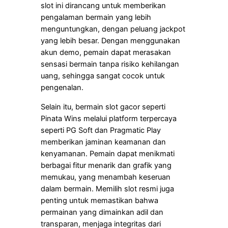
slot ini dirancang untuk memberikan
pengalaman bermain yang lebih
menguntungkan, dengan peluang jackpot
yang lebih besar. Dengan menggunakan
akun demo, pemain dapat merasakan
sensasi bermain tanpa risiko kehilangan
uang, sehingga sangat cocok untuk
pengenalan.
Selain itu, bermain slot gacor seperti
Pinata Wins melalui platform terpercaya
seperti PG Soft dan Pragmatic Play
memberikan jaminan keamanan dan
kenyamanan. Pemain dapat menikmati
berbagai fitur menarik dan grafik yang
memukau, yang menambah keseruan
dalam bermain. Memilih slot resmi juga
penting untuk memastikan bahwa
permainan yang dimainkan adil dan
transparan, menjaga integritas dari