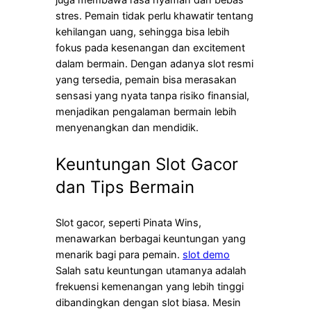
juga membawa rasa nyaman dan bebas
stres. Pemain tidak perlu khawatir tentang
kehilangan uang, sehingga bisa lebih
fokus pada kesenangan dan excitement
dalam bermain. Dengan adanya slot resmi
yang tersedia, pemain bisa merasakan
sensasi yang nyata tanpa risiko finansial,
menjadikan pengalaman bermain lebih
menyenangkan dan mendidik.
Keuntungan Slot Gacor
dan Tips Bermain
Slot gacor, seperti Pinata Wins,
menawarkan berbagai keuntungan yang
menarik bagi para pemain.
slot demo
Salah satu keuntungan utamanya adalah
frekuensi kemenangan yang lebih tinggi
dibandingkan dengan slot biasa. Mesin