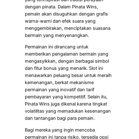
dengan pinata. Dalam Pinata Wins,
pemain akan disuguhkan dengan grafis
warna-warni dan efek suara yang
menggembirakan, menciptakan suasana
bermain yang menyenangkan.
Permainan ini dirancang untuk
memberikan pengalaman bermain yang
mengasyikkan, dengan berbagai simbol
dan fitur bonus yang menarik. Slot ini
menawarkan peluang besar untuk meraih
kemenangan, berkat mekanisme
permainan yang inovatif dan tarif
pembayaran yang kompetitif. Selain itu,
Pinata Wins juga dikenal karena tingkat
volatilitas yang memadukan kesenangan
dan tantangan bagi para pemain.
Bagi mereka yang ingin mencoba
permainan ini tanpa risiko, tersedia opsi