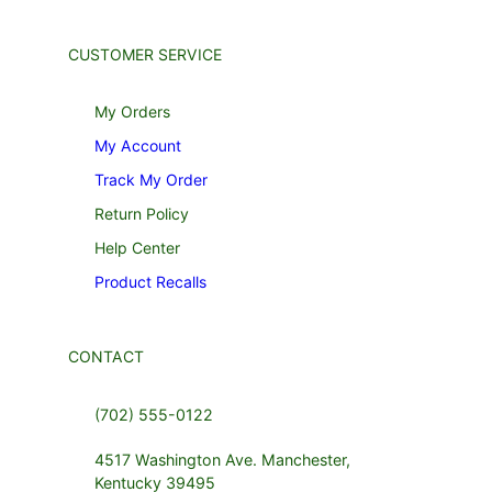
CUSTOMER SERVICE
My Orders
My Account
Track My Order
Return Policy
Help Center
Product Recalls
CONTACT
(702) 555-0122
4517 Washington Ave. Manchester,
Kentucky 39495