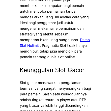
memberikan kesempatan bagi pemain
untuk mencoba permainan tanpa
mengeluarkan uang. Ini adalah cara yang
ideal bagi penggemar judi untuk
mengenali mekanisme permainan dan
strategi yang efektif sebelum
mempertaruhkan uang sungguhan.
Demo
Slot Nolimit
, Pragmatic Slot tidak hanya
menghibur, tetapi juga mendidik para
pemain tentang dunia slot online.
Keunggulan Slot Gacor
Slot gacor menawarkan pengalaman
bermain yang sangat menyenangkan bagi
para pemain. Salah satu keunggulannya
adalah tingkat return to player atau RTP
yang biasanya lebih tinggi dibandingkan