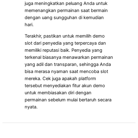
juga meningkatkan peluang Anda untuk
memenangkan permainan saat bermain
dengan uang sungguhan di kemudian
hari.
Terakhir, pastikan untuk memilih demo
slot dari penyedia yang terpercaya dan
memiliki reputasi baik. Penyedia yang
terkenal biasanya menawarkan permainan
yang adil dan transparan, sehingga Anda
bisa merasa nyaman saat mencoba slot
mereka. Cek juga apakah platform
tersebut menyediakan fitur akun demo
untuk membiasakan diri dengan
permainan sebelum mulai bertaruh secara
nyata.