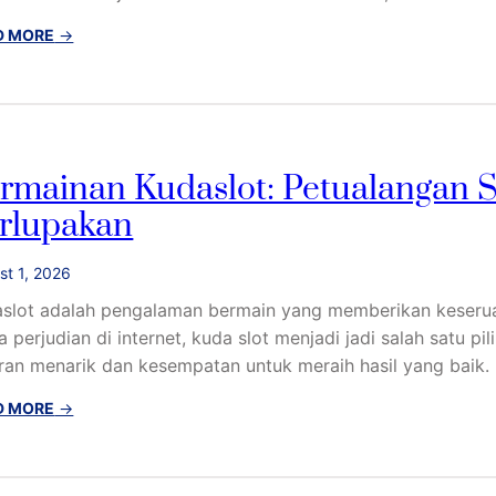
u
i
:
D MORE
→
l
a
5
a
P
T
i
k
i
K
v
p
a
d
s
r
a
rmainan Kudaslot: Petualangan 
J
i
n
i
r
P
rlupakan
t
d
o
u
i
k
st 1, 2026
M
D
e
e
u
slot adalah pengalaman bermain yang memberikan keserua
r
m
n
O
a perjudian di internet, kuda slot menjadi jadi salah satu p
u
i
n
ran menarik dan kesempatan untuk meraih hasil yang baik
l
a
l
a
P
:
D MORE
→
i
i
k
P
n
K
v
e
e
a
d
r