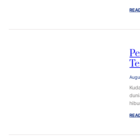
REA
Pe
Te
Augu
Kuda
duni
hibu
REA