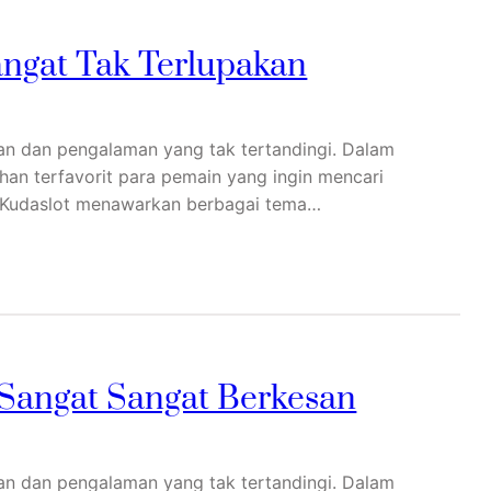
angat Tak Terlupakan
n dan pengalaman yang tak tertandingi. Dalam
ilihan terfavorit para pemain yang ingin mencari
. Kudaslot menawarkan berbagai tema…
 Sangat Sangat Berkesan
n dan pengalaman yang tak tertandingi. Dalam