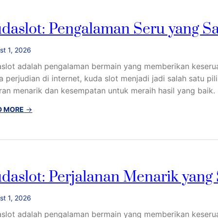
r
a
m
i
n
a
r
P
daslot: Pengalaman Seru yang S
i
d
o
n
i
k
a
st 1, 2026
D
e
n
u
slot adalah pengalaman bermain yang memberikan keserua
r
K
n
O
a perjudian di internet, kuda slot menjadi jadi salah satu p
u
i
n
d
ran menarik dan kesempatan untuk meraih hasil yang baik
a
l
a
P
:
D MORE
→
i
s
k
K
n
l
v
u
e
o
d
d
t
a
a
:
n
s
P
P
daslot: Perjalanan Menarik yang
l
e
o
o
t
k
t
u
st 1, 2026
e
:
a
slot adalah pengalaman bermain yang memberikan keserua
r
P
l