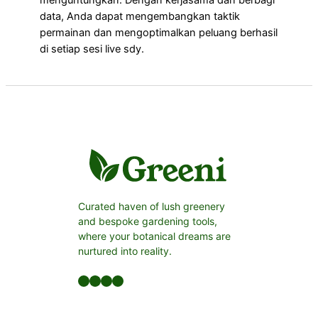
menguntungkan. Dengan kerjasama dan berbagi
data, Anda dapat mengembangkan taktik
permainan dan mengoptimalkan peluang berhasil
di setiap sesi live sdy.
Curated haven of lush greenery
and bespoke gardening tools,
where your botanical dreams are
nurtured into reality.
Facebook
LinkedIn
Twitter
YouTube