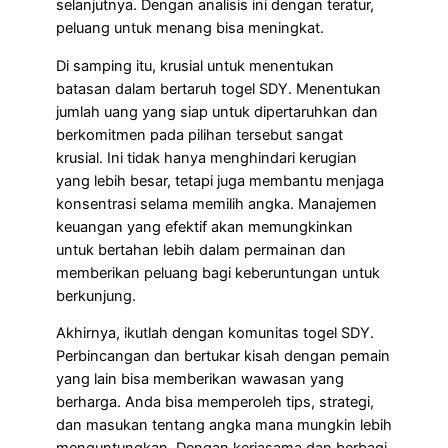
selanjutnya. Dengan analisis ini dengan teratur,
peluang untuk menang bisa meningkat.
Di samping itu, krusial untuk menentukan
batasan dalam bertaruh togel SDY. Menentukan
jumlah uang yang siap untuk dipertaruhkan dan
berkomitmen pada pilihan tersebut sangat
krusial. Ini tidak hanya menghindari kerugian
yang lebih besar, tetapi juga membantu menjaga
konsentrasi selama memilih angka. Manajemen
keuangan yang efektif akan memungkinkan
untuk bertahan lebih dalam permainan dan
memberikan peluang bagi keberuntungan untuk
berkunjung.
Akhirnya, ikutlah dengan komunitas togel SDY.
Perbincangan dan bertukar kisah dengan pemain
yang lain bisa memberikan wawasan yang
berharga. Anda bisa memperoleh tips, strategi,
dan masukan tentang angka mana mungkin lebih