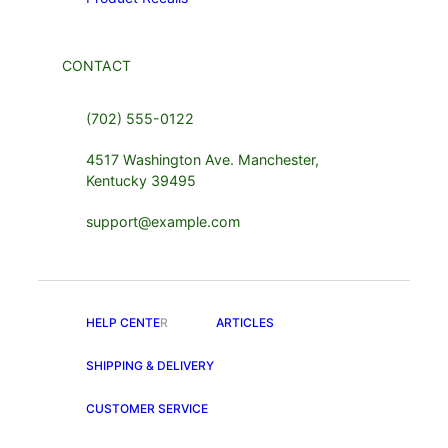
CONTACT
(702) 555-0122
4517 Washington Ave. Manchester,
Kentucky 39495
support@example.com
HELP CENTE
R
ARTICLES
SHIPPING & DELIVERY
CUSTOMER SERVICE