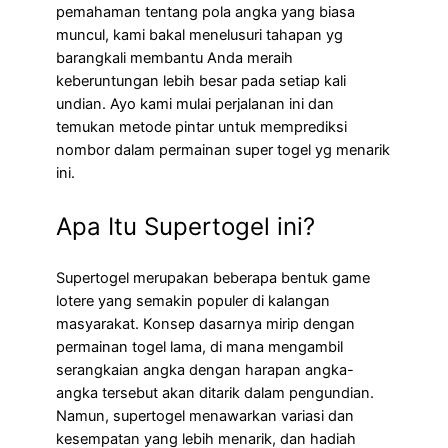
pemahaman tentang pola angka yang biasa
muncul, kami bakal menelusuri tahapan yg
barangkali membantu Anda meraih
keberuntungan lebih besar pada setiap kali
undian. Ayo kami mulai perjalanan ini dan
temukan metode pintar untuk memprediksi
nombor dalam permainan super togel yg menarik
ini.
Apa Itu Supertogel ini?
Supertogel merupakan beberapa bentuk game
lotere yang semakin populer di kalangan
masyarakat. Konsep dasarnya mirip dengan
permainan togel lama, di mana mengambil
serangkaian angka dengan harapan angka-
angka tersebut akan ditarik dalam pengundian.
Namun, supertogel menawarkan variasi dan
kesempatan yang lebih menarik, dan hadiah