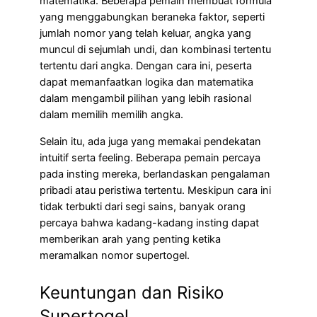
matematika. Beberapa pemain membuat formula
yang menggabungkan beraneka faktor, seperti
jumlah nomor yang telah keluar, angka yang
muncul di sejumlah undi, dan kombinasi tertentu
tertentu dari angka. Dengan cara ini, peserta
dapat memanfaatkan logika dan matematika
dalam mengambil pilihan yang lebih rasional
dalam memilih memilih angka.
Selain itu, ada juga yang memakai pendekatan
intuitif serta feeling. Beberapa pemain percaya
pada insting mereka, berlandaskan pengalaman
pribadi atau peristiwa tertentu. Meskipun cara ini
tidak terbukti dari segi sains, banyak orang
percaya bahwa kadang-kadang insting dapat
memberikan arah yang penting ketika
meramalkan nomor supertogel.
Keuntungan dan Risiko
Supertogel