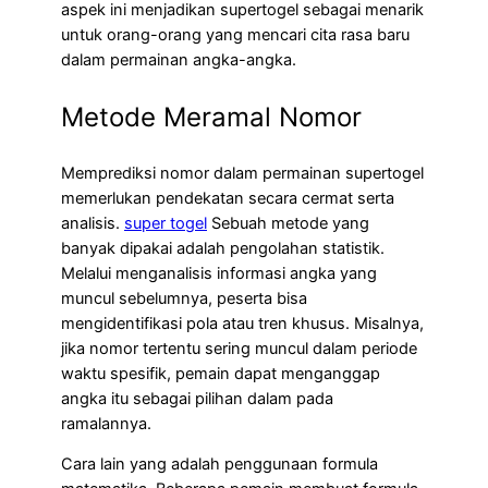
aspek ini menjadikan supertogel sebagai menarik
untuk orang-orang yang mencari cita rasa baru
dalam permainan angka-angka.
Metode Meramal Nomor
Memprediksi nomor dalam permainan supertogel
memerlukan pendekatan secara cermat serta
analisis.
super togel
Sebuah metode yang
banyak dipakai adalah pengolahan statistik.
Melalui menganalisis informasi angka yang
muncul sebelumnya, peserta bisa
mengidentifikasi pola atau tren khusus. Misalnya,
jika nomor tertentu sering muncul dalam periode
waktu spesifik, pemain dapat menganggap
angka itu sebagai pilihan dalam pada
ramalannya.
Cara lain yang adalah penggunaan formula