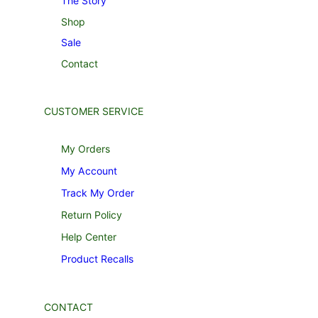
The Story
Shop
Sale
Contact
CUSTOMER SERVICE
My Orders
My Account
Track My Order
Return Policy
Help Center
Product Recalls
CONTACT