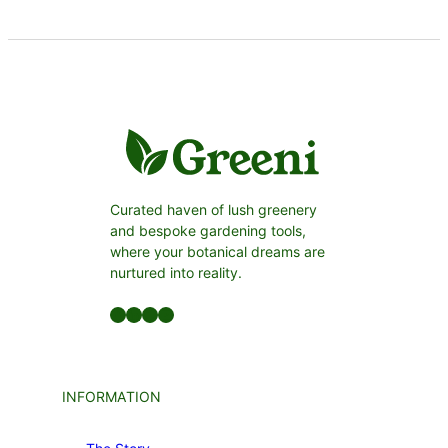
Curated haven of lush greenery
and bespoke gardening tools,
where your botanical dreams are
nurtured into reality.
Facebook
LinkedIn
Twitter
YouTube
INFORMATION