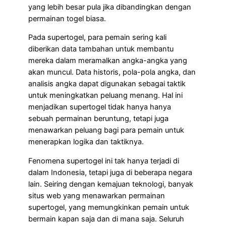
yang lebih besar pula jika dibandingkan dengan
permainan togel biasa.
Pada supertogel, para pemain sering kali
diberikan data tambahan untuk membantu
mereka dalam meramalkan angka-angka yang
akan muncul. Data historis, pola-pola angka, dan
analisis angka dapat digunakan sebagai taktik
untuk meningkatkan peluang menang. Hal ini
menjadikan supertogel tidak hanya hanya
sebuah permainan beruntung, tetapi juga
menawarkan peluang bagi para pemain untuk
menerapkan logika dan taktiknya.
Fenomena supertogel ini tak hanya terjadi di
dalam Indonesia, tetapi juga di beberapa negara
lain. Seiring dengan kemajuan teknologi, banyak
situs web yang menawarkan permainan
supertogel, yang memungkinkan pemain untuk
bermain kapan saja dan di mana saja. Seluruh