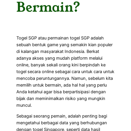
Bermain?
Togel SGP atau permainan togel SGP adalah
sebuah bentuk game yang semakin kian populer
di kalangan masyarakat Indonesia. Berkat
adanya akses yang mudah platform melalui
online, banyak sekali orang kini berpindah ke
togel secara online sebagai cara untuk cara untuk
mencoba peruntungannya. Namun, sebelum kita
memilih untuk bermain, ada hal hal yang perlu
Anda ketahui agar bisa berpartisipasi dengan
bijak dan meminimalkan risiko yang mungkin
muncul.
Sebagai seorang pemain, adalah penting bagi
mengetahui berbagai data yang berhubungan
dengan togel Singapore, seperti data hasil