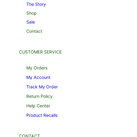
The Story
Shop
Sale
Contact
CUSTOMER SERVICE
My Orders
My Account
Track My Order
Return Policy
Help Center
Product Recalls
CONTACT