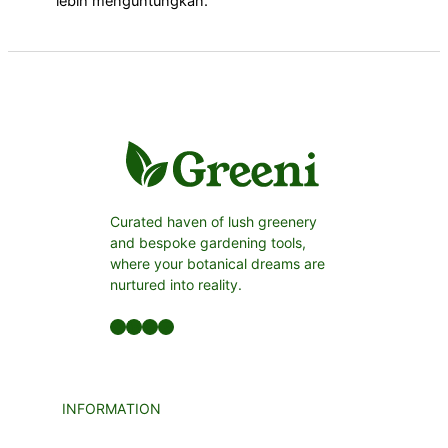
lebih menguntungkan.
Curated haven of lush greenery
and bespoke gardening tools,
where your botanical dreams are
nurtured into reality.
Facebook
LinkedIn
Twitter
YouTube
INFORMATION