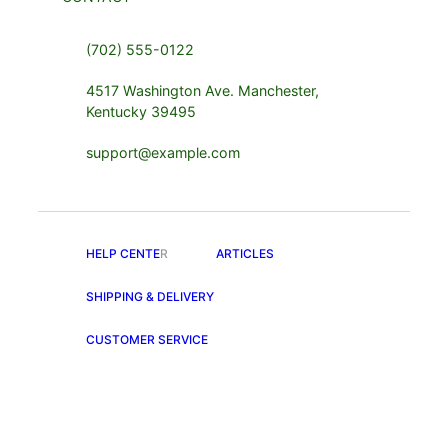
(702) 555-0122
4517 Washington Ave. Manchester,
Kentucky 39495
support@example.com
HELP CENTE
R
ARTICLES
SHIPPING & DELIVERY
CUSTOMER SERVICE