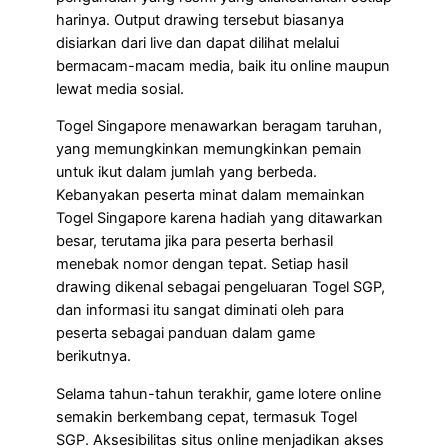
harinya. Output drawing tersebut biasanya
disiarkan dari live dan dapat dilihat melalui
bermacam-macam media, baik itu online maupun
lewat media sosial.
Togel Singapore menawarkan beragam taruhan,
yang memungkinkan memungkinkan pemain
untuk ikut dalam jumlah yang berbeda.
Kebanyakan peserta minat dalam memainkan
Togel Singapore karena hadiah yang ditawarkan
besar, terutama jika para peserta berhasil
menebak nomor dengan tepat. Setiap hasil
drawing dikenal sebagai pengeluaran Togel SGP,
dan informasi itu sangat diminati oleh para
peserta sebagai panduan dalam game
berikutnya.
Selama tahun-tahun terakhir, game lotere online
semakin berkembang cepat, termasuk Togel
SGP. Aksesibilitas situs online menjadikan akses