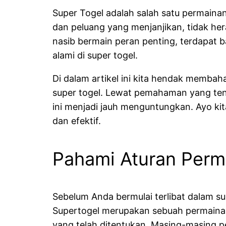
Super Togel adalah salah satu permainan 
dan peluang yang menjanjikan, tidak he
nasib bermain peran penting, terdapat
alami di super togel.
Di dalam artikel ini kita hendak memba
super togel. Lewat pemahaman yang ten
ini menjadi jauh menguntungkan. Ayo kit
dan efektif.
Pahami Aturan Perm
Sebelum Anda bermulai terlibat dalam su
Supertogel merupakan sebuah permainan
yang telah ditentukan. Masing-masing pe