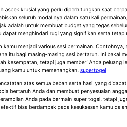
spek krusial yang perlu diperhitungkan saat berpar
habiskan seluruh modal nya dalam satu kali permaina
h bijak adalah untuk membuat budget yang tegas sebe
dapat menghindari rugi yang signifikan serta tetap 
an kamu menjadi various sesi permainan. Contohnya, a
ana itu bagi masing-masing sesi bertaruh. Ini bakal
ah kesempatan, tetapi juga memberi Anda peluang l
eluang kamu untuk memenangkan.
supertogel
ncatatan atas semua beban serta hasil yang didapat.
 pola bertaruh Anda dan membuat penyesuaian angga
ampilan Anda pada bermain super togel, tetapi j
 efektif bisa berdampak pada kesuksesan kamu dala